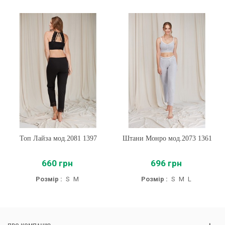
Топ Лайза мод.2081 1397
Штани Монро мод.2073 1361
660 грн
696 грн
Розмір :
S
M
Розмір :
S
M
L