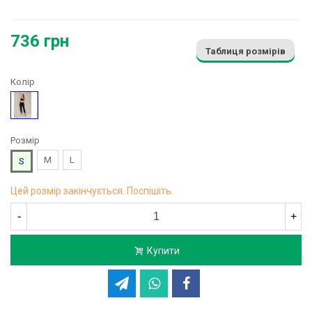
736 грн
Таблиця розмірів
Колір
Чорний
Розмір
M
L
S
Цей розмір закінчується. Поспішіть.
-
+
Купити