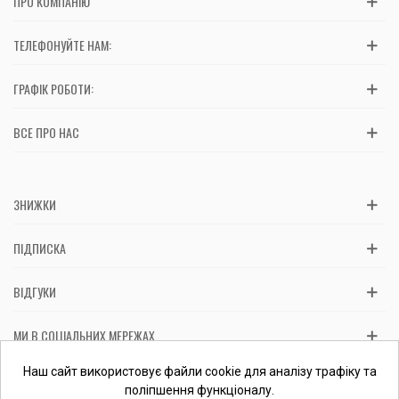
ПРО КОМПАНІЮ
ТЕЛЕФОНУЙТЕ НАМ:
ГРАФІК РОБОТИ:
ВСЕ ПРО НАС
ЗНИЖКИ
ПІДПИСКА
ВІДГУКИ
МИ В СОЦІАЛЬНИХ МЕРЕЖАХ
Вас обслуговує: ФОП Косташ С.І., номер запису в ЄДР 2 673 000
Наш сайт використовує файли cookie для аналізу трафіку та
0000 057597 від 06.01.2017.
Перевірити ФОП
поліпшення функціоналу.