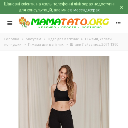
Шановні клієнти, на жаль, телефонні лінії зараз недоступні
×
для консультацій, але ми є
в месенджерах
Головна
>
Матусям
>
Одяг для вагітних
>
Піжами, халати,
ночнушки
>
Піжами для вагітних
>
Штани Лайза мод.2071 1390