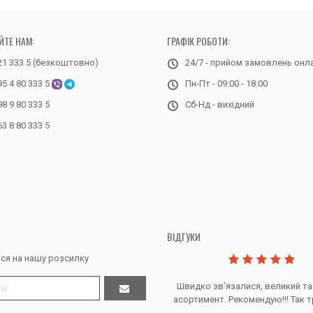
ЙТЕ НАМ:
ГРАФІК РОБОТИ:
21 333 5 (безкоштовно)
24/7 - прийом замовлень онл
95 4 80 333 5
Пн-Пт - 09:00 - 18:00
98 9 80 333 5
Сб-Нд - вихідний
63 8 80 333 5
ВІДГУКИ
ся на нашу розсилку
Дякую за все, продавець супер.
Швидко звʼязалися, великий та
асортимент. Рекомендую!!! Так т
Тетяна Ж. - Кривий ріг, Україна