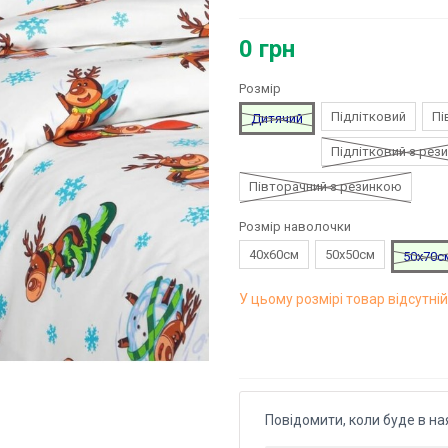
0 грн
Розмір
Підлітковий
Пі
Дитячий
Підлітковий з рез
Півторачний з резинкою
Розмір наволочки
40х60см
50х50см
50х70с
У цьому розмірі товар відсутній
Повідомити, коли буде в на