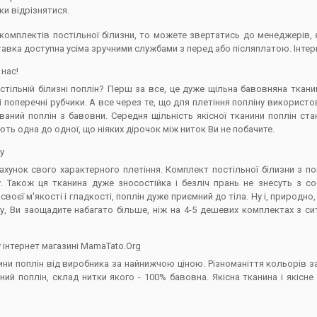
и відрізнятися.
комплектів постільної білизни, то можете звертатись до менеджерів,
ставка доступна усіма зручними службами з перед або післяплатою. Інте
 нас!
тільній білизні поплін? Перш за все, це дуже щільна бавовняна ткани
 поперечні рубчики. А все через те, що для плетіння попліну використов
буваний поплін з бавовни. Середня щільність якісної тканини поплін ст
ають одна до одної, що ніяких дірочок між ниток Ви не побачите.
у
ахунок свого характерного плетіння. Комплект постільної білизни з поп
у. Також ця тканина дуже зносостійка і безліч прань не знесуть з с
воєї м'якості і гладкості, поплін дуже приємний до тіла. Ну і, природно,
у, Ви заощадите набагато більше, ніж на 4-5 дешевих комплектах з сит
 інтернет магазині MamaTato.Org
анини поплін від виробника за найнижчою ціною. Різноманіття кольорів 
ий поплін, склад нитки якого - 100% бавовна. Якісна тканина і якісн