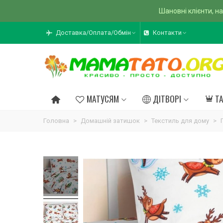
Шановні клієнти, на
Доставка/Оплата/Обмін
Контакти
МАТУСЯМ
ДІТВОРІ
Т
Головна
>
Домашній затишок
>
Текстиль для дому
>