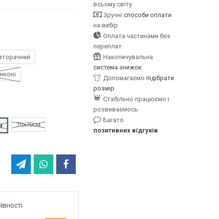
всьому світу
Зручні
способи оплати
на вибір
Оплата частинами без
переплат
вторачний
Накопичувальна
система знижок
инкою
Допомагаємо
підібрати
розмір
Стабільно працюємо і
розвиваємось
Багато
70х70см
м
позитивних відгуків
явності