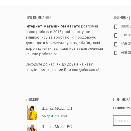
ПРО КОМПАНІЮ
ТЕЛЕФОНУ
Інтернет-магазин МамаТато
розпочав
0800 
свою роботу в 2015 році і, поступово
+38 0
змінюючись та зростаючи, продовжує
докладати максимум зусиль, аби Ви, наші
+38 0
дорогі клієнти, залишались задоволеними
+38 0
нашою роботою!
Заходьте до нас, як до друзів на каву,
сподіваємось, що ми Вам сподобаємось!
ЗНИЖКИ
ПІДПИСКА
Підпишіть
Шапка Моллі CH
66 грн
220 грн
Шапка Моллі BG