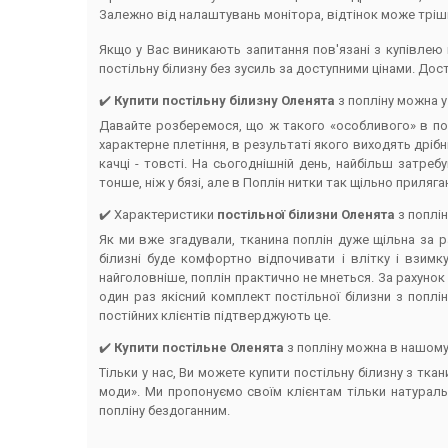
Залежно від налаштувань монітора, відтінок може трішк
Якщо у Вас виникають запитання пов'язані з купівлею 
постільну білизну без зусиль за доступними цінами. До
✔️
Купити постільну білизну Оленята
з попліну можна у
Давайте розберемося, що ж такого «особливого» в пос
характерне плетіння, в результаті якого виходять дрібні
качці - товсті. На сьогоднішній день, найбільш затре
тонше, ніж у бязі, але в Поплін нитки так щільно приляг
✔️ Характеристики
постільної білизни Оленята
з поплін
Як ми вже згадували, тканина поплін дуже щільна за р
білизні буде комфортно відпочивати і влітку і взимк
найголовніше, поплін практично не мнеться. За рахунок с
один раз якісний комплект постільної білизни з поплін
постійних клієнтів підтверджують це.
✔️
Купити постільне Оленята
з попліну можна в нашому
Тільки у нас, Ви можете купити постільну білизну з тк
моди». Ми пропонуємо своїм клієнтам тільки натуральн
попліну бездоганним.