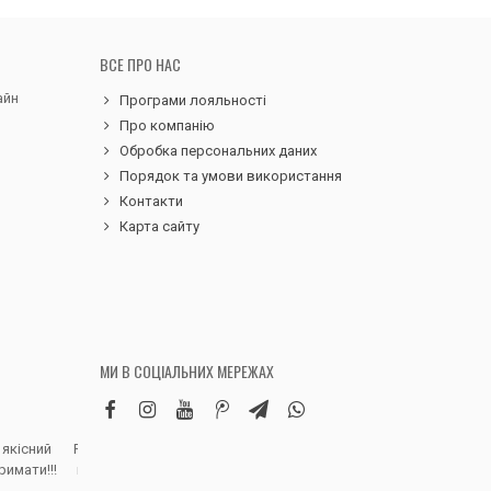
ВСЕ ПРО НАС
айн
Програми лояльності
Про компанію
Обробка персональних даних
Порядок та умови використання
Контакти
Карта сайту
МИ В СОЦІАЛЬНИХ МЕРЕЖАХ
 якісний
Робила замовлення дитячих вельветових
Чудовий сервіс, 
римати!!!
штанів. Дуже вдячна магазину, доставка
надіслали замовле
швидка, якість виробу висока, розмір