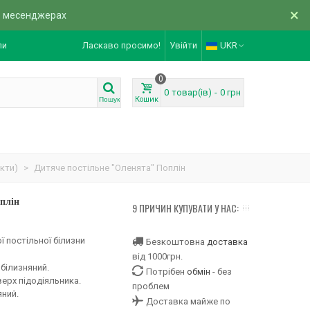
×
в месенджерах
ли
Ласкаво просимо!
Увійти
UKR
0
0
товар(ів)
-
0 грн
Кошик
Пошук
кти)
>
Дитяче постільне "Оленята" Поплін
плін
9 ПРИЧИН КУПУВАТИ У НАС:
ї постільної білизни
Безкоштовна
доставка
від 1000грн.
 білизняний.
Потрібен
обмін
- без
ерх підодіяльника.
проблем
яний.
Доставка майже по