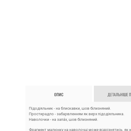
ОПИС
ДЕТАЛЬНІШЕ 
Підодіяльник - на блискавки, шов білизняний.
Простирадло - забарвленням як верх підодіяльника.
Наволочки - на запа́х, шов білизняний.
Фрагмент малюнку на наволочці може відрізнятись, як 