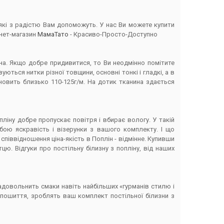
 які з радістю Вам допоможуть. У нас Ви можете купити
рнет-магазин
МамаТато
- Красиво-Просто-Доступно
на. Якщо добре придивитися, то Ви неодмінно помітите
уються нитки різної товщини, основні тонкі і гладкі, а в
ановить близько 110-125г/м. На дотик тканина здається
ліну добре пропускає повітря і вбирає вологу. У такій
обою яскравість і візерунки з вашого комплекту. І що
 співвідношення ціна-якість в Поплін - відмінне. Купивши
цю. Відгуки про постільну білизну з попліну, від наших
задовольнить смаки навіть найбільших «гурманів стилю і
е пошиття, зроблять ваш комплект постільної білизни з