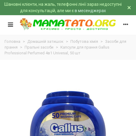
Шановні клієнти, на жаль, телефонні лінії зараз недоступні
×
для консультацій, але ми є
в месенджерах
Головна
>
Домашній затишок
>
Побутова хімія
>
Засоби для
прання
>
Пральні засоби
>
Капсули для прання Gallus
Professional Perfumed 4в1 Univesal, 50 шт