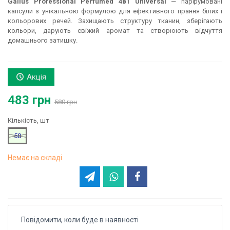
Gallus Professional Perfumed 4в1 Universal
— парфумовані
капсули з унікальною формулою для ефективного прання білих і
кольорових речей. Захищають структуру тканин, зберігають
кольори, дарують свіжий аромат та створюють відчуття
домашнього затишку.
Акція
483 грн
580 грн
Кількість, шт
50
Немає на складі
Повідомити, коли буде в наявності