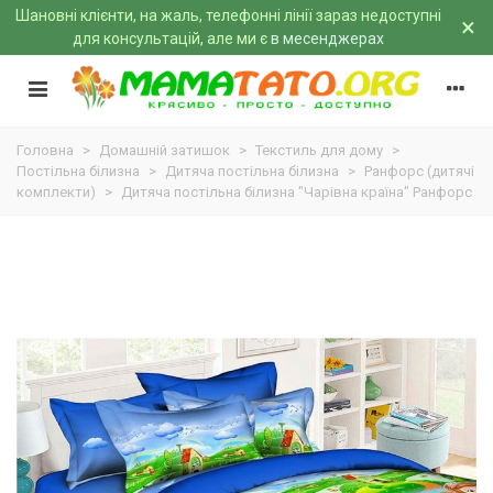
Шановні клієнти, на жаль, телефонні лінії зараз недоступні
×
для консультацій, але ми є
в месенджерах
Головна
>
Домашній затишок
>
Текстиль для дому
>
Постільна білизна
>
Дитяча постільна білизна
>
Ранфорс (дитячі
комплекти)
>
Дитяча постільна білизна "Чарівна країна" Ранфорс