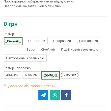
Простирадло - забарвленням як підодіяльник
Наволочки - на запа́х, шов білизняний.
0 грн
Розмір
Підлітковий
Півторачний
Двоспальний
Дитячий
Євро
Сімейний
Підлітковий з резинкою
Півторачний з резинкою
Розмір наволочки
40х60см
50х50см
70х70см
50х70см
У цьому розмірі товар відсутній