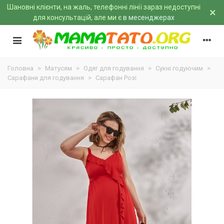
Шановні клієнти, на жаль, телефонні лінії зараз недоступні
×
для консультацій, але ми є
в месенджерах
Головна
>
Матусям
>
Одяг для годування
>
Сукні годуючим
>
Сарафани для годування
>
Сарафан Розі