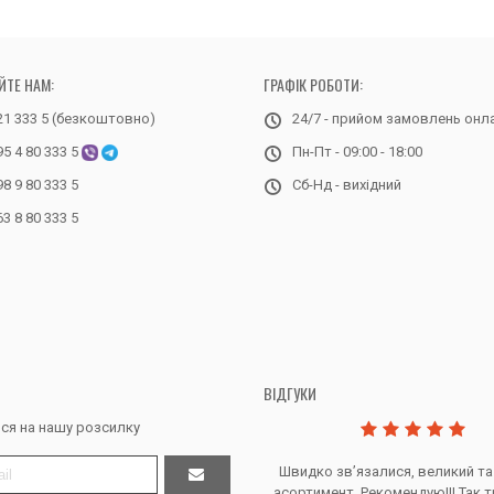
ЙТЕ НАМ:
ГРАФІК РОБОТИ:
21 333 5 (безкоштовно)
24/7 - прийом замовлень онл
95 4 80 333 5
Пн-Пт - 09:00 - 18:00
98 9 80 333 5
Сб-Нд - вихідний
63 8 80 333 5
ВІДГУКИ
ся на нашу розсилку
Дякую за все, продавець супер.
Швидко звʼязалися, великий та
асортимент. Рекомендую!!! Так т