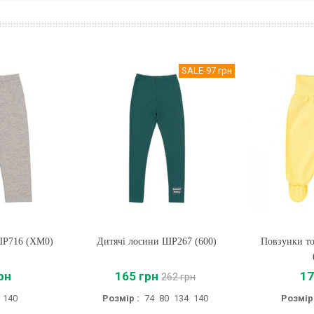
SALE
-97 грн
ШР716 (XM0)
Дитячі лосини ШР267 (600)
Купити
Повзунки то
Купи
рн
165 грн
17
262 грн
140
Розмір :
74
80
134
140
Розмір 