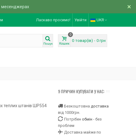
×
в месенджерах
ли
Ласкаво просимо!
Увійти
UKR
0
0
товар(ів)
-
0 грн
Кошик
Пошук
9 ПРИЧИН КУПУВАТИ У НАС:
их теплих штанів ШР554
Безкоштовна
доставка
від 1000грн.
Потрібен
обмін
- без
проблем
Доставка майже по