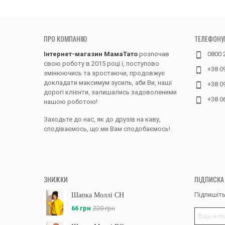
ПРО КОМПАНІЮ
ТЕЛЕФОНУ
Інтернет-магазин МамаТато
розпочав
0800 
свою роботу в 2015 році і, поступово
+38 0
змінюючись та зростаючи, продовжує
докладати максимум зусиль, аби Ви, наші
+38 0
дорогі клієнти, залишались задоволеними
+38 0
нашою роботою!
Заходьте до нас, як до друзів на каву,
сподіваємось, що ми Вам сподобаємось!
ЗНИЖКИ
ПІДПИСКА
Підпишіть
Шапка Моллі CH
66 грн
220 грн