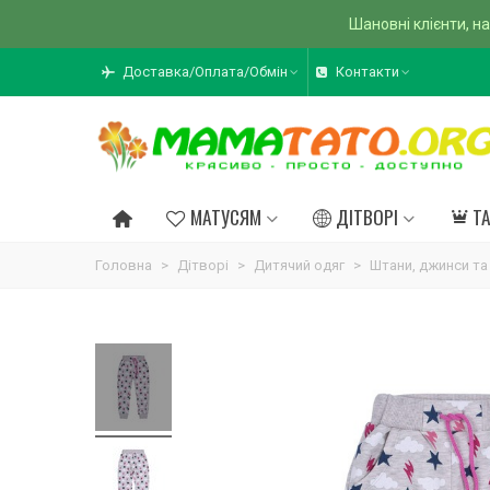
Шановні клієнти, на
Доставка/Оплата/Обмін
Контакти
МАТУСЯМ
ДІТВОРІ
Т
Головна
>
Дітворі
>
Дитячий одяг
>
Штани, джинси та