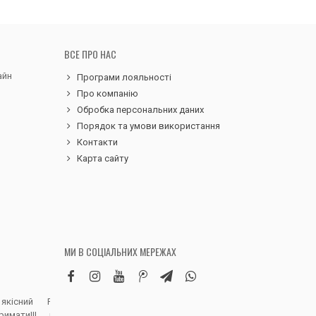
ВСЕ ПРО НАС
айн
Програми лояльності
Про компанію
Обробка персональних даних
Порядок та умови використання
Контакти
Карта сайту
МИ В СОЦІАЛЬНИХ МЕРЕЖАХ
 якісний
Робила замовлення дитячих вельветових
Чудовий сервіс, 
римати!!!
штанів. Дуже вдячна магазину, доставка
надіслали замовле