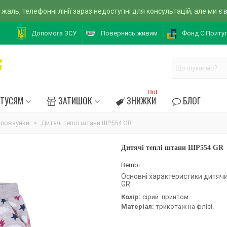
 жаль, телефонні лінії зараз недоступні для консультацій, але ми є
Допомога ЗСУ
Повернись живим
Фонд С.Приту
Hot
АТУСЯМ
ЗАТИШОК
ЗНИЖКИ
БЛОГ
 повзунки
>
Дитячі теплі штани ШР554 GR
Дитячі теплі штани ШР554 GR
Bembi
Основні характеристики дитяч
GR:
Колір:
сірий принтом.
Матеріал:
трикотаж на флісі.