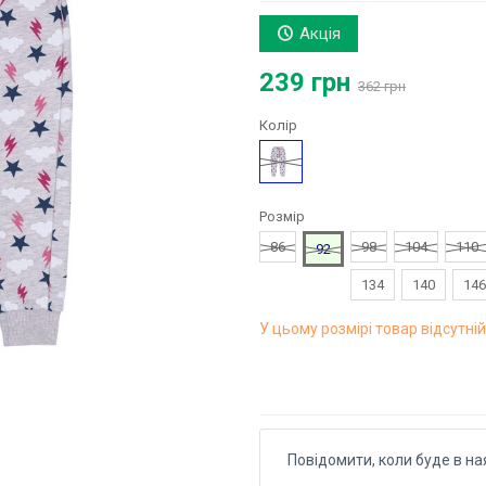
Акція
239 грн
362 грн
Колір
Малюнок
Розмір
86
98
104
110
92
134
140
146
У цьому розмірі товар відсутній
Повідомити, коли буде в на