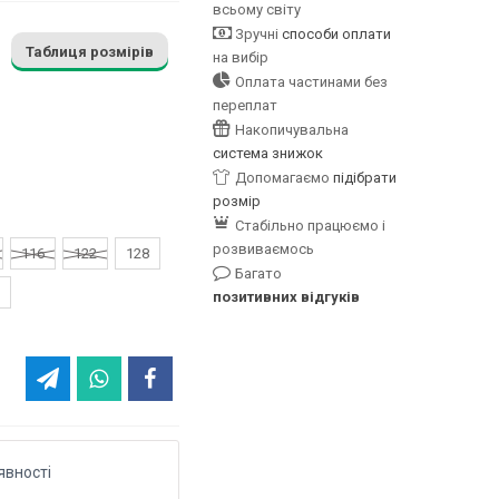
всьому світу
Зручні
способи оплати
Таблиця розмірів
на вибір
Оплата частинами без
переплат
Накопичувальна
система знижок
Допомагаємо
підібрати
розмір
Стабільно працюємо і
розвиваємось
116
122
128
Багато
позитивних відгуків
явності