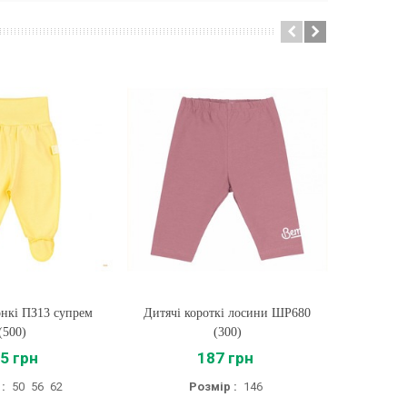
нкі ПЗ13 супрем
ти
Дитячі короткі лосини ШР680
Купити
Дитячі 
(500)
(300)
5 грн
187 грн
56
:
50
56
62
Розмір :
146
Розм