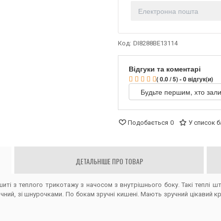
Код:
DI8288BE13114
Відгуки та коментарі
( 0.0 / 5) - 0 відгук(и)
Будьте першим, хто зали
Подобається
0
У список 
ДЕТАЛЬНІШЕ ПРО ТОВАР
иті з теплого трикотажу з начосом з внутрішнього боку. Такі теплі ш
чний, зі шнурочками. По бокам зручні кишені. Мають зручний цікавий к