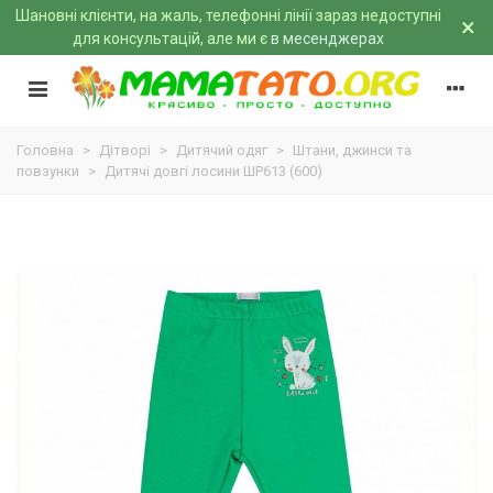
Шановні клієнти, на жаль, телефонні лінії зараз недоступні
×
для консультацій, але ми є
в месенджерах
Головна
>
Дітворі
>
Дитячий одяг
>
Штани, джинси та
повзунки
>
Дитячі довгі лосини ШР613 (600)