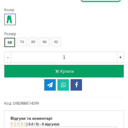
Колір
Зелений
Розмір
74
80
86
92
68
-
+
Купити
Код:
DI8288BE14299
Відгуки та коментарі
( 0.0 / 5) - 0 відгук(и)