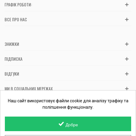
ГРАФІК РОБОТИ:
ВСЕ ПРО НАС
ЗНИЖКИ
ПІДПИСКА
ВІДГУКИ
МИ В СОЦІАЛЬНИХ МЕРЕЖАХ
Вас обслуговує: ФОП Косташ С.І., номер запису в ЄДР 2 673 000
Наш сайт використовує файли cookie для аналізу трафіку та
0000 057597 від 06.01.2017.
Перевірити ФОП
поліпшення функціоналу.
Добре