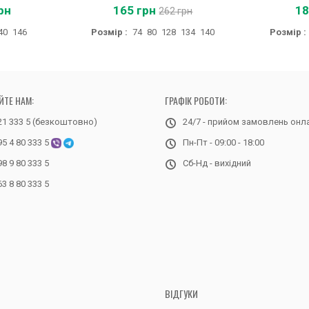
рн
165 грн
18
262 грн
40
146
Розмір :
74
80
128
134
140
Розмір :
ЙТЕ НАМ:
ГРАФІК РОБОТИ:
21 333 5 (безкоштовно)
24/7 - прийом замовлень онл
95 4 80 333 5
Пн-Пт - 09:00 - 18:00
98 9 80 333 5
Сб-Нд - вихідний
63 8 80 333 5
ВІДГУКИ