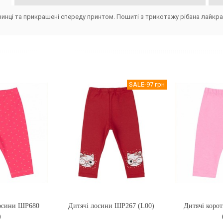
инці та прикрашені спереду принтом. Пошиті з трикотажу рібана лайкра.
SALE
-97 грн
лосини ШР680
Дитячі лосини ШР267 (L00)
Купити
Дитячі коро
Купи
)