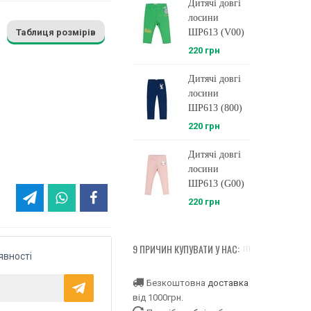
Дитячі довгі
Д
лосини
Таблиця розмірів
ШР613 (V00)
220 грн
2
Дитячі довгі
Д
лосини
ШР613 (800)
220 грн
2
Дитячі довгі
Д
лосини
ШР613 (G00)
220 грн
2
9 ПРИЧИН КУПУВАТИ У НАС:
явності
Безкоштовна
доставка
від 1000грн.