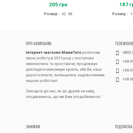
205 грн
187 г
Розмір :
62
68
Розмір :
1
ПРО КОМПАНІЮ
ТЕЛЕФОНУ
Інтернет-магазин МамаТато
розпочав
0800 
свою роботу в 2015 році і, поступово
+38 0
змінюючись та зростаючи, продовжує
докладати максимум зусиль, аби Ви, наші
+38 0
дорогі клієнти, залишались задоволеними
+38 0
нашою роботою!
Заходьте до нас, як до друзів на каву,
сподіваємось, що ми Вам сподобаємось!
ЗНИЖКИ
ПІДПИСКА