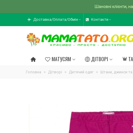
Шановні клієнти, на
Доставка/Оплата/Обмін
Контакти
МАТУСЯМ
ДІТВОРІ
Т
Головна
>
Дітворі
>
Дитячий одяг
>
Штани, джинси та