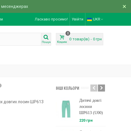
×
в месенджерах
ли
Ласкаво просимо!
Увійти
UKR
0
0
товар(ів)
-
0 грн
Кошик
Пошук
)
ІНШІ КОЛЬОРИ
Дитячі довгі
Д
их довгих лосин ШР613
лосини
ШР613 (U00)
220 грн
2