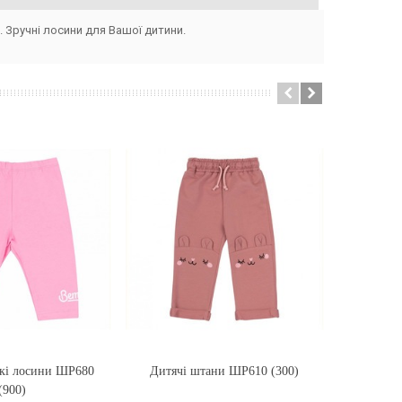
 Зручні лосини для Вашої дитини.
ткі лосини ШР680
ти
Дитячі штани ШР610 (300)
Купити
Дитячі те
(900)