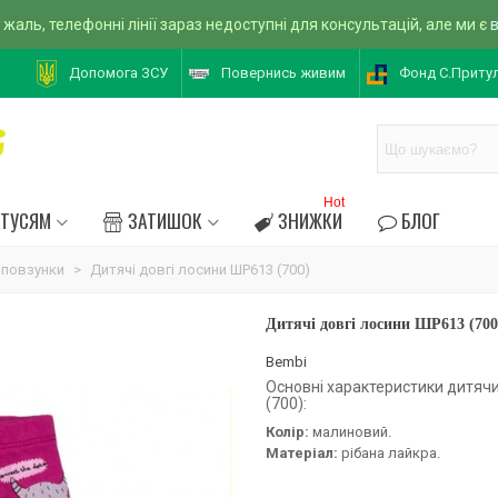
 жаль, телефонні лінії зараз недоступні для консультацій, але ми є
Допомога ЗСУ
Повернись живим
Фонд С.Приту
Hot
АТУСЯМ
ЗАТИШОК
ЗНИЖКИ
БЛОГ
 повзунки
>
Дитячі довгі лосини ШР613 (700)
Дитячі довгі лосини ШР613 (700
Bembi
Основні характеристики дитяч
(700):
Колір:
малиновий.
Матеріал:
рібана лайкра.