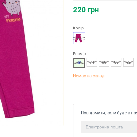
220 грн
Колір
Рожевий
Розмір
74
80
86
92
68
Немає на складі
Повідомити, коли буде в на