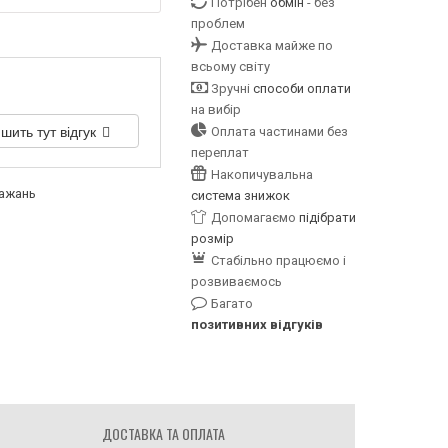
Потрібен
обмін
- без
проблем
Доставка майже по
всьому світу
Зручні
способи оплати
на вибір
шить тут відгук
Оплата частинами без
переплат
Накопичувальна
бажань
система знижок
Допомагаємо
підібрати
розмір
Стабільно працюємо і
розвиваємось
Багато
позитивних відгуків
ДОСТАВКА ТА ОПЛАТА