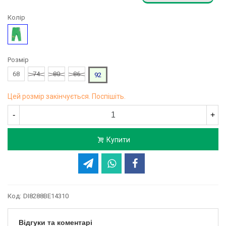
Колір
Хакі
Розмір
68
74
80
86
92
Цей розмір закінчується. Поспішіть.
-
+
Купити
Код:
DI8288BE14310
Відгуки та коментарі