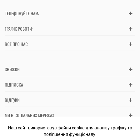
ТЕЛЕФОНУЙТЕ НАМ:
ГРАФІК РОБОТИ:
ВСЕ ПРО НАС
ЗНИЖКИ
ПІДПИСКА
ВІДГУКИ
МИ В СОЦІАЛЬНИХ МЕРЕЖАХ
Вас обслуговує: ФОП Косташ С.І., номер запису в ЄДР 2 673 000
Наш сайт використовує файли cookie для аналізу трафіку та
0000 057597 від 06.01.2017.
Перевірити ФОП
поліпшення функціоналу.