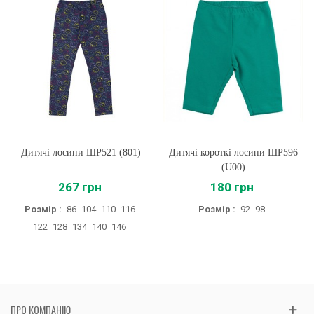
Дитячі лосини ШР521 (801)
Дитячі короткі лосини ШР596
(U00)
267 грн
180 грн
Розмір :
86
104
110
116
Розмір :
92
98
122
128
134
140
146
ПРО КОМПАНІЮ