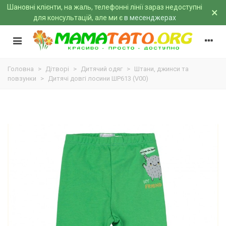
Шановні клієнти, на жаль, телефонні лінії зараз недоступні
×
для консультацій, але ми є
в месенджерах
Головна
>
Дітворі
>
Дитячий одяг
>
Штани, джинси та
повзунки
>
Дитячі довгі лосини ШР613 (V00)