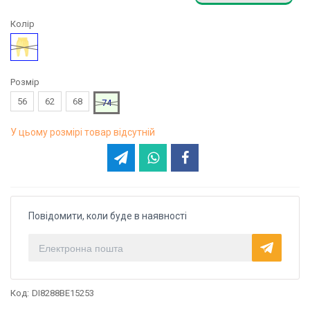
Колір
Жовтий
Розмір
56
62
68
74
У цьому розмірі товар відсутній
Повідомити, коли буде в наявності
Код:
DI8288BE15253