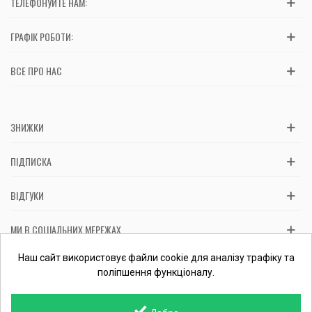
ТЕЛЕФОНУЙТЕ НАМ:
ГРАФІК РОБОТИ:
ВСЕ ПРО НАС
ЗНИЖКИ
ПІДПИСКА
ВІДГУКИ
МИ В СОЦІАЛЬНИХ МЕРЕЖАХ
Вас обслуговує: ФОП Косташ С.І., номер запису в ЄДР 2 673 000
Наш сайт використовує файли cookie для аналізу трафіку та
0000 057597 від 06.01.2017.
Перевірити ФОП
поліпшення функціоналу.