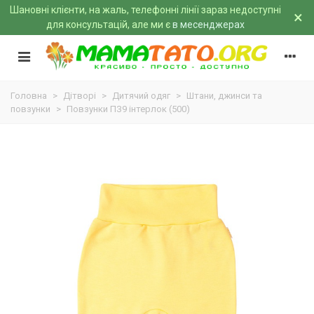
Шановні клієнти, на жаль, телефонні лінії зараз недоступні
×
для консультацій, але ми є
в месенджерах
Головна
>
Дітворі
>
Дитячий одяг
>
Штани, джинси та
повзунки
>
Повзунки ПЗ9 інтерлок (500)