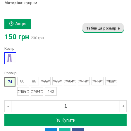
Матеріал:
супрем.
Акція
Таблиця розмірів
150 грн
230 грн
Колір
Фіолетовий
Розмір
80
86
92
98
104
110
116
122
74
128
134
140
-
+
Купити