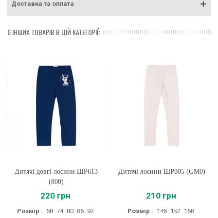
Доставка та оплата
6 ІНШИХ ТОВАРІВ В ЦІЙ КАТЕГОРІЇ:
Дитячі довгі лосини ШР613
Дитячі лосини ШР805 (GM0)
(800)
220 грн
210 грн
Розмір :
68
74
80
86
92
Розмір :
146
152
158