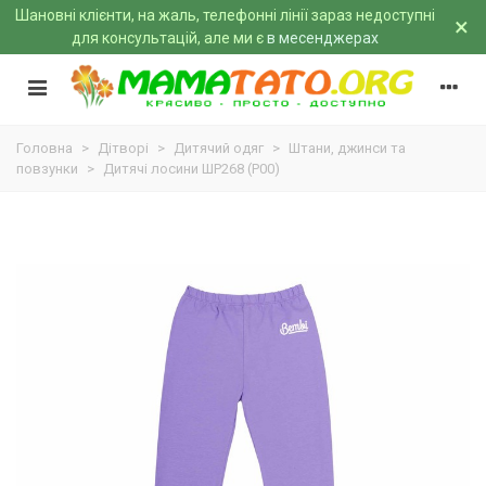
Шановні клієнти, на жаль, телефонні лінії зараз недоступні
×
для консультацій, але ми є
в месенджерах
Головна
>
Дітворі
>
Дитячий одяг
>
Штани, джинси та
повзунки
>
Дитячі лосини ШР268 (P00)