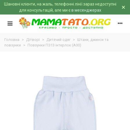
Шановні клієнти, на жаль, телефонні лінії зараз недоступні
×
для консультацій, але ми є
в месенджерах
Головна
>
Дітворі
>
Дитячий одяг
>
Штани, джинси та
повзунки
>
Повзунки ПЗ13 інтерлок (A00)