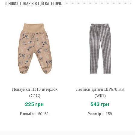
6 ІНШИХ ТОВАРІВ В ЦІЙ КАТЕГОРІЇ:
Повзунки ПЗ13 інтерлок
Легінси дитячі ШР678 KK
(G1G)
(W01)
225 грн
543 грн
Розмір :
50
62
Розмір :
158