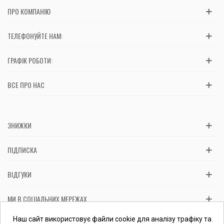
ПРО КОМПАНІЮ
ТЕЛЕФОНУЙТЕ НАМ:
ГРАФІК РОБОТИ:
ВСЕ ПРО НАС
ЗНИЖКИ
ПІДПИСКА
ВІДГУКИ
МИ В СОЦІАЛЬНИХ МЕРЕЖАХ
Вас обслуговує: ФОП Косташ С.І., номер запису в ЄДР 2 673 000
Наш сайт використовує файли cookie для аналізу трафіку та