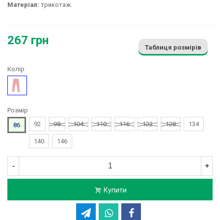
Матеріал:
трикотаж.
267 грн
Таблиця розмірів
Колір
Рожевий
Розмір
92
98
104
110
116
122
128
134
86
140
146
-
+
Купити