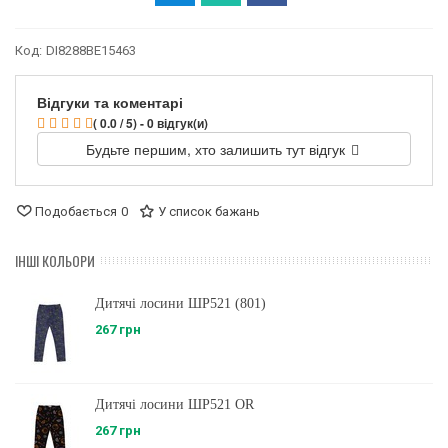
Код:
DI8288BE15463
Відгуки та коментарі
( 0.0 / 5) - 0 відгук(и)
Будьте першим, хто залишить тут відгук
Подобається
0
У список бажань
ІНШІ КОЛЬОРИ
Дитячі лосини ШР521 (801)
267 грн
Дитячі лосини ШР521 OR
267 грн