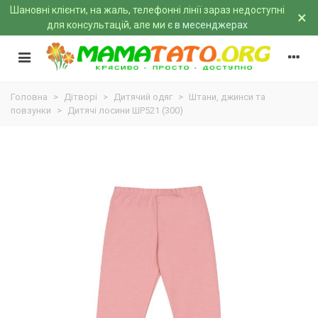
Шановні клієнти, на жаль, телефонні лінії зараз недоступні
×
для консультацій, але ми є
в месенджерах
Головна
>
Дітворі
>
Дитячий одяг
>
Штани, джинси та
повзунки
>
Дитячі лосини ШР521 (300)