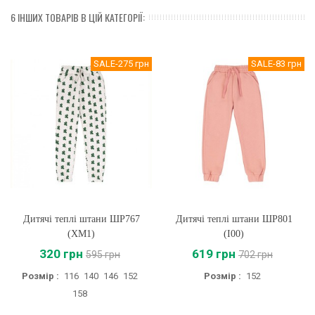
6 ІНШИХ ТОВАРІВ В ЦІЙ КАТЕГОРІЇ:
SALE
-275 грн
SALE
-83 грн
Дитячі теплі штани ШР767
Дитячі теплі штани ШР801
(XM1)
(I00)
320 грн
619 грн
595 грн
702 грн
Розмір :
116
140
146
152
Розмір :
152
158