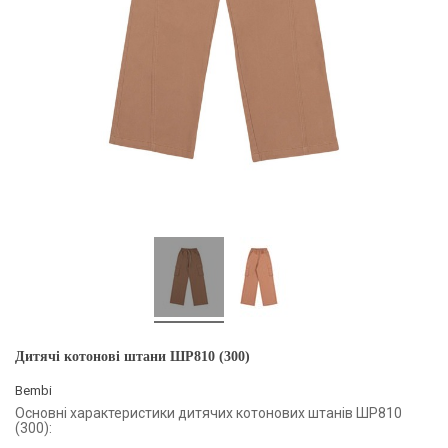
Дитячі котонові штани ШР810 (300)
Bembi
Основні характеристики дитячих котонових штанів ШР810
(300):