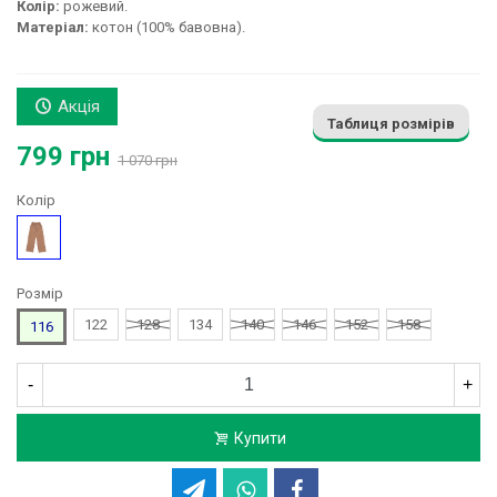
Колір:
рожевий.
Матеріал:
котон (100% бавовна).
Акція
Таблиця розмірів
799 грн
1 070 грн
Колір
Рожевий
Розмір
122
128
134
140
146
152
158
116
-
+
Купити