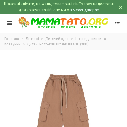
Шановні клієнти, на жаль, телефонні лінії зараз недоступні
×
для консультацій, але ми є
в месенджерах
Головна
>
Дітворі
>
Дитячий одяг
>
Штани, джинси та
повзунки
>
Дитячі котонові штани ШР810 (300)