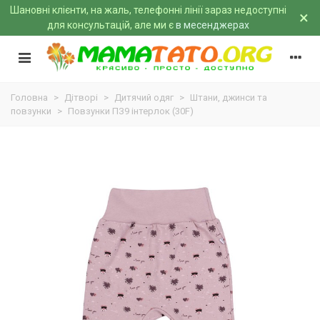
Шановні клієнти, на жаль, телефонні лінії зараз недоступні
×
для консультацій, але ми є
в месенджерах
Головна
>
Дітворі
>
Дитячий одяг
>
Штани, джинси та
повзунки
>
Повзунки ПЗ9 інтерлок (30F)