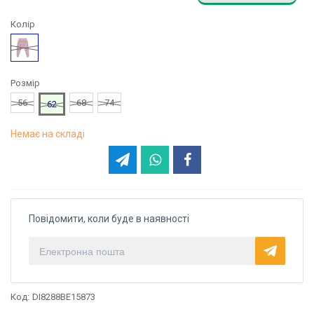
Колір
Рожевий
Розмір
56
68
74
62
Немає на складі
Повідомити, коли буде в наявності
Код:
DI8288BE15873