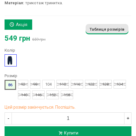
Матеріал:
трикотаж тринитка.
Акція
Таблиця розмірів
549 грн
659 грн
Колір
Синій
Розмір
92
98
104
110
116
122
128
134
86
140
146
152
158
Цей розмір закінчується. Поспішіть.
-
+
Купити