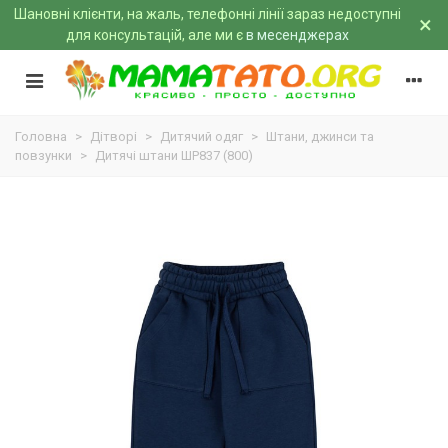
Шановні клієнти, на жаль, телефонні лінії зараз недоступні
×
для консультацій, але ми є
в месенджерах
Головна
>
Дітворі
>
Дитячий одяг
>
Штани, джинси та
повзунки
>
Дитячі штани ШР837 (800)