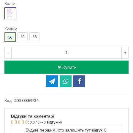
Колір
Малюнок
Розмір
62
68
56
-
+
Купити
Код:
DI8288BE9734
Відгуки та коментарі
( 0.0 / 5) - 0 відгук(и)
Будьте першим, хто залишить тут відгук