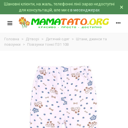
Шановні клієнти, на жаль, телефонні лінії зараз недоступні
×
для консультацій, але ми є
в месенджерах
Головна
>
Дітворі
>
Дитячий одяг
>
Штани, джинси та
повзунки
>
Повзунки тонкі ПЗ1 10B