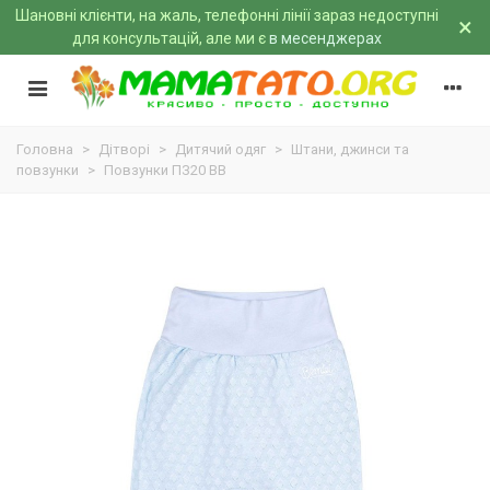
Шановні клієнти, на жаль, телефонні лінії зараз недоступні
×
для консультацій, але ми є
в месенджерах
Головна
>
Дітворі
>
Дитячий одяг
>
Штани, джинси та
повзунки
>
Повзунки ПЗ20 BB