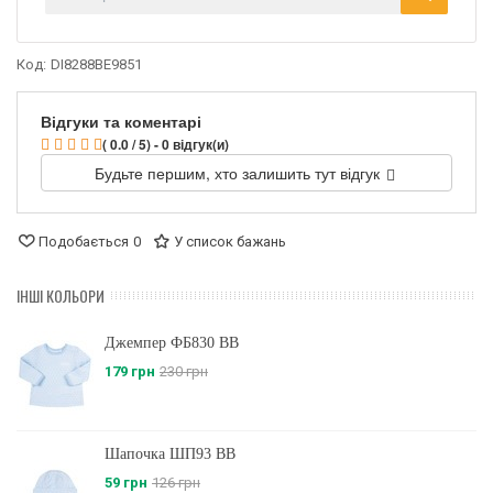
Код:
DI8288BE9851
Відгуки та коментарі
( 0.0 / 5) - 0 відгук(и)
Будьте першим, хто залишить тут відгук
Подобається
0
У список бажань
ІНШІ КОЛЬОРИ
Джемпер ФБ830 BB
179 грн
230 грн
Шапочка ШП93 BB
59 грн
126 грн