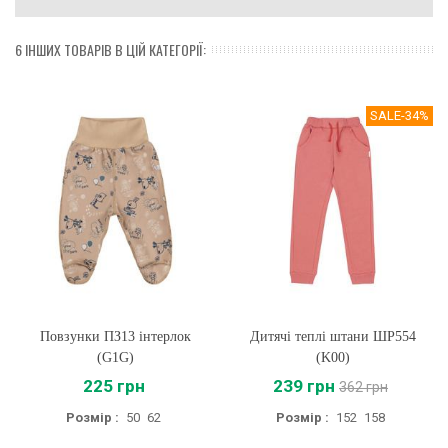
6 ІНШИХ ТОВАРІВ В ЦІЙ КАТЕГОРІЇ:
SALE
-34%
Повзунки ПЗ13 інтерлок
Дитячі теплі штани ШР554
(G1G)
(K00)
225 грн
239 грн
362 грн
Розмір :
50
62
Розмір :
152
158