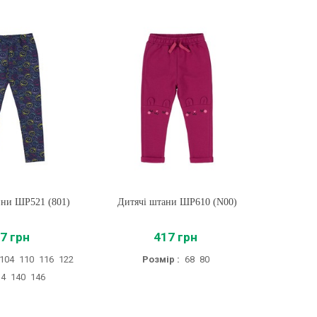
ини ШР521 (801)
ти
Дитячі штани ШР610 (N00)
Купити
Повзунк
7 грн
417 грн
104
110
116
122
Розмір :
68
80
Р
34
140
146