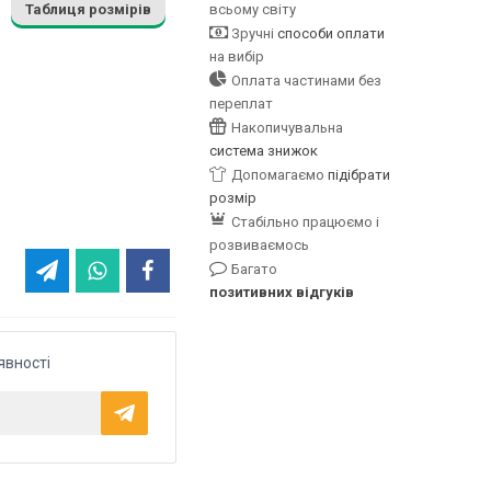
Таблиця розмірів
всьому світу
Зручні
способи оплати
на вибір
Оплата частинами без
переплат
Накопичувальна
система знижок
Допомагаємо
підібрати
розмір
Стабільно працюємо і
розвиваємось
Багато
позитивних відгуків
явності