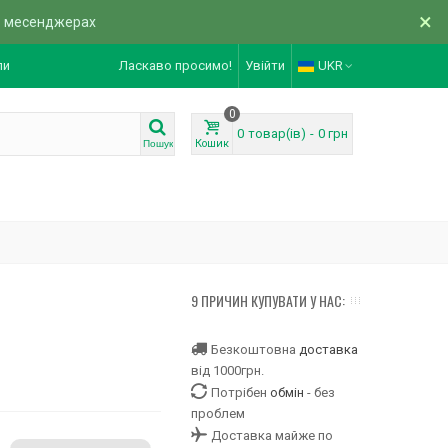
×
в месенджерах
ли
Ласкаво просимо!
Увійти
UKR
0
0
товар(ів)
-
0 грн
Кошик
Пошук
9 ПРИЧИН КУПУВАТИ У НАС:
Безкоштовна
доставка
від 1000грн.
Потрібен
обмін
- без
проблем
Доставка майже по