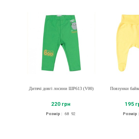
Дитячі довгі лосини ШР613 (V00)
Купити
Повзунки байк
Купити
220 грн
195 г
Розмір :
68
92
Розмір 