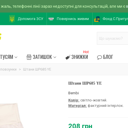
 жаль, телефонні лінії зараз недоступні для консультацій, але ми є
Допомога ЗСУ
Повернись живим
Фонд С.Приту
Hot
АТУСЯМ
ЗАТИШОК
ЗНИЖКИ
БЛОГ
 повзунки
>
Штани ШР685 YE
Штани ШР685 YE
Bembi
Колір:
світло-жовтий.
Матеріал:
фактурний інтерлок.
208 грн