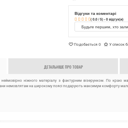
Відгуки та коментарі
( 0.0 / 5) - 0 відгук(и)
Будьте першим, хто зали
Подобається
0
У список 
ДЕТАЛЬНІШЕ ПРО ТОВАР
з неймовірно ніжного матеріалу з фактурним візерунком. По краю 
тани немовлятам на широкому поясі подарують максимум комфорту малю