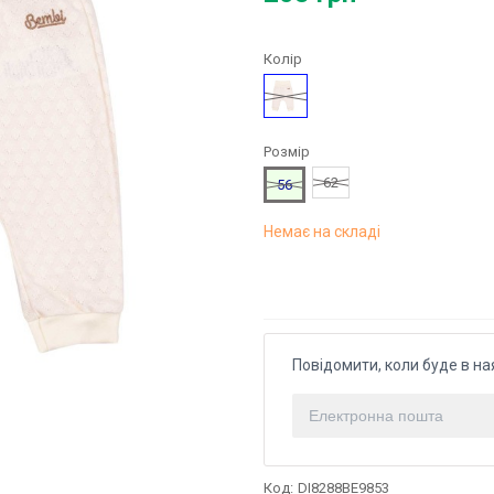
Колір
Жовтий
Розмір
62
56
Немає на складі
Повідомити, коли буде в на
Код:
DI8288BE9853