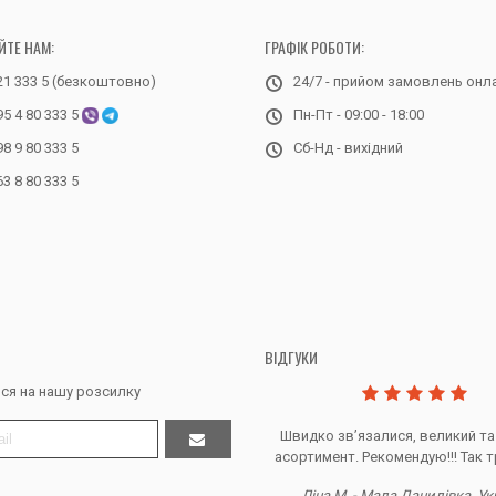
ЙТЕ НАМ:
ГРАФІК РОБОТИ:
21 333 5 (безкоштовно)
24/7 - прийом замовлень онл
95 4 80 333 5
Пн-Пт - 09:00 - 18:00
98 9 80 333 5
Сб-Нд - вихідний
63 8 80 333 5
ВІДГУКИ
ся на нашу розсилку
Дякую за все, продавець супер.
Швидко звʼязалися, великий та
асортимент. Рекомендую!!! Так т
Тетяна Ж. - Кривий ріг, Україна
Ліна М. - Мала Данилівка, Ук