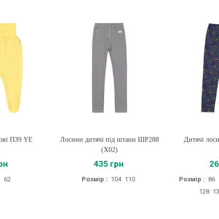
ові ПЗ9 YE
Лосини дитячі під штани ШР288
Купити
Дитячі лос
Купи
(X02)
рн
435 грн
26
:
62
Розмір :
104
110
Розмір :
86
128
1