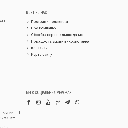
ВСЕ ПРО НАС
айн
Програми лояльності
Про компанію
Обробка персональних даних
Порядок та умови використання
Контакти
Карта сайту
МИ В СОЦІАЛЬНИХ МЕРЕЖАХ
 якісний
Робила замовлення дитячих вельветових
Чудовий сервіс, 
римати!!!
штанів. Дуже вдячна магазину, доставка
надіслали замовле
швидка, якість виробу висока, розмір
раїна