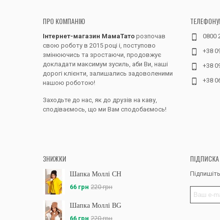
ПРО КОМПАНІЮ
ТЕЛЕФОНУ
Інтернет-магазин МамаТато
розпочав
0800 
свою роботу в 2015 році і, поступово
+38 0
змінюючись та зростаючи, продовжує
докладати максимум зусиль, аби Ви, наші
+38 0
дорогі клієнти, залишались задоволеними
+38 0
нашою роботою!
Заходьте до нас, як до друзів на каву,
сподіваємось, що ми Вам сподобаємось!
ЗНИЖКИ
ПІДПИСКА
Підпишіть
Шапка Моллі CH
66 грн
220 грн
Шапка Моллі BG
66 грн
220 грн