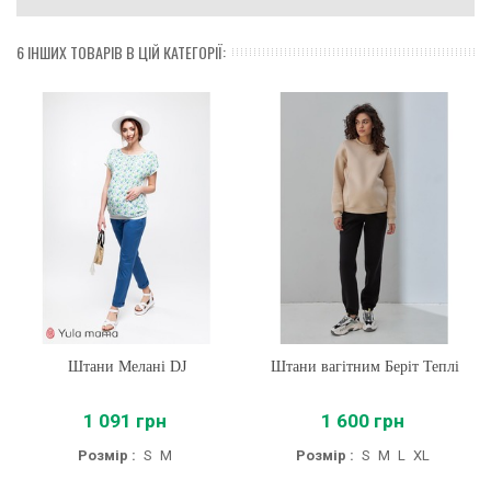
6 ІНШИХ ТОВАРІВ В ЦІЙ КАТЕГОРІЇ:
Штани Мелані DJ
Штани вагітним Беріт Теплі
1 091 грн
1 600 грн
Розмір :
S
M
Розмір :
S
M
L
XL