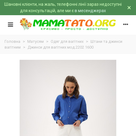
Шановні клієнти, на жаль, телефонні лінії зараз недоступні
×
для консультацій, але ми є
в месенджерах
Головна
>
Матусям
>
Одяг для вагітних
>
Штани та джинси
вагітним
>
Джинси для вагітних мод.2202 1600