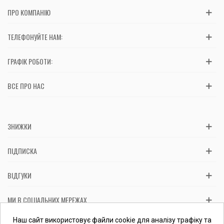
ПРО КОМПАНІЮ
ТЕЛЕФОНУЙТЕ НАМ:
ГРАФІК РОБОТИ:
ВСЕ ПРО НАС
ЗНИЖКИ
ПІДПИСКА
ВІДГУКИ
МИ В СОЦІАЛЬНИХ МЕРЕЖАХ
Вас обслуговує: ФОП Косташ С.І., номер запису в ЄДР 2 673 000
Наш сайт використовує файли cookie для аналізу трафіку та