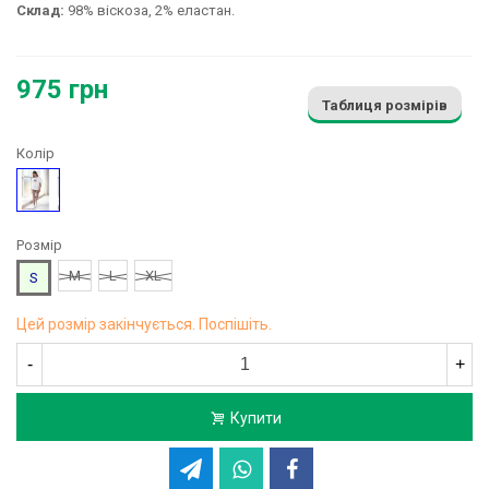
Склад:
98% віскоза, 2% еластан.
975 грн
Таблиця розмірів
Колір
Бежевий
Розмір
M
L
XL
S
Цей розмір закінчується. Поспішіть.
-
+
Купити