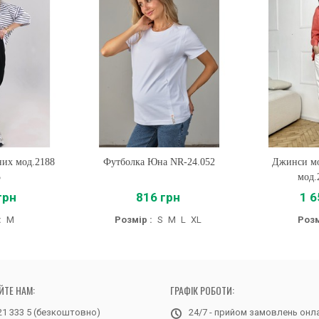
них мод.2188
Футболка Юна NR-24.052
Купити
Джинси мо
Купи
5
мод.
грн
816 грн
1 6
:
M
Розмір :
S
M
L
XL
Розм
ЙТЕ НАМ:
ГРАФІК РОБОТИ:
21 333 5 (безкоштовно)
24/7 - прийом замовлень онл