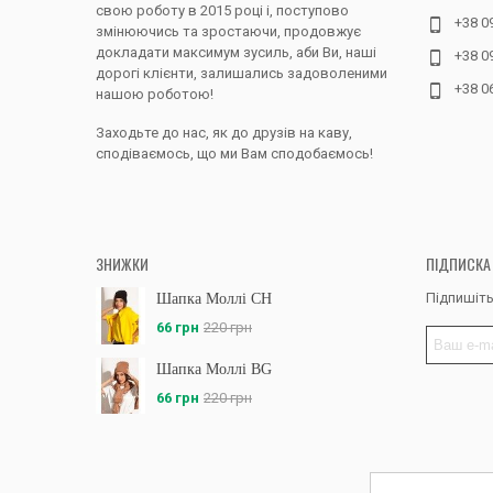
свою роботу в 2015 році і, поступово
+38 0
змінюючись та зростаючи, продовжує
докладати максимум зусиль, аби Ви, наші
+38 0
дорогі клієнти, залишались задоволеними
+38 0
нашою роботою!
Заходьте до нас, як до друзів на каву,
сподіваємось, що ми Вам сподобаємось!
ЗНИЖКИ
ПІДПИСКА
Підпишіть
Шапка Моллі CH
66 грн
220 грн
Шапка Моллі BG
66 грн
220 грн