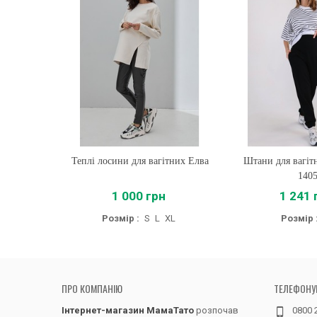
Теплі лосини для вагітних Елва
Купити
Штани для вагіт
Купити
140
1 000 грн
1 241 
Розмір :
S
L
XL
Розмір 
ПРО КОМПАНІЮ
ТЕЛЕФОНУ
Інтернет-магазин МамаТато
розпочав
0800 