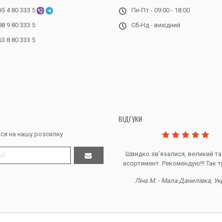
95 4 80 333 5
Пн-Пт - 09:00 - 18:00
98 9 80 333 5
Сб-Нд - вихідний
63 8 80 333 5
ВІДГУКИ
ся на нашу розсилку
Дякую за все, продавець супер.
Швидко звʼязалися, великий та
асортимент. Рекомендую!!! Так т
Тетяна Ж. - Кривий ріг, Україна
Ліна М. - Мала Данилівка, Ук