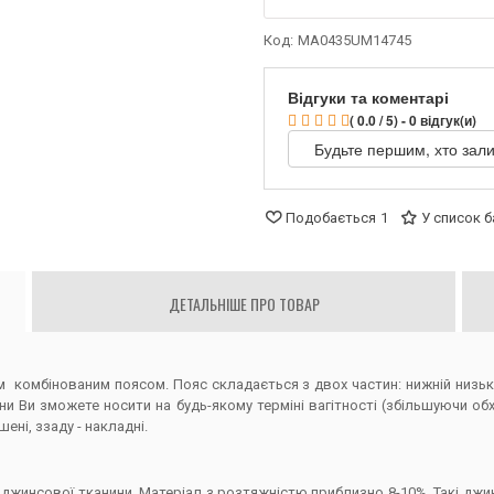
Код:
MA0435UM14745
Відгуки та коментарі
( 0.0 / 5) - 0 відгук(и)
Будьте першим, хто зали
Подобається
1
У список 
ДЕТАЛЬНІШЕ ПРО ТОВАР
м комбінованим поясом. Пояс складається з двох частин: нижній низь
и Ви зможете носити на будь-якому терміні вагітності (збільшуючи об
ні, ззаду - накладні.
ої джинсової тканини. Матеріал з розтяжністю приблизно 8-10%. Такі дж