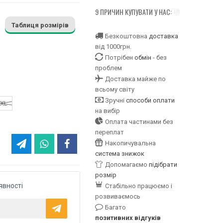
9 ПРИЧИН КУПУВАТИ У НАС:
Таблиця розмірів
Безкоштовна
доставка
від 1000грн.
Потрібен
обмін
- без
проблем
Доставка майже по
всьому світу
Зручні
способи оплати
XL
на вибір
Оплата частинами без
переплат
Накопичувальна
система знижок
Допомагаємо
підібрати
розмір
явності
Стабільно працюємо і
розвиваємось
Багато
позитивних відгуків