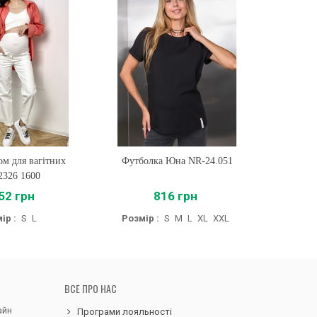
м для вагітних
ти
Футболка Юна NR-24.051
Купити
2326 1600
52 грн
816 грн
ір :
S
L
Розмір :
S
M
L
XL
XXL
ВСЕ ПРО НАС
айн
Програми лояльності