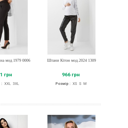
на мод.1979 0006
ти
Штани Кітон мод.2024 1309
Купити
Джи
1 грн
966 грн
 :
XXL
3XL
Розмір :
XS
S
M