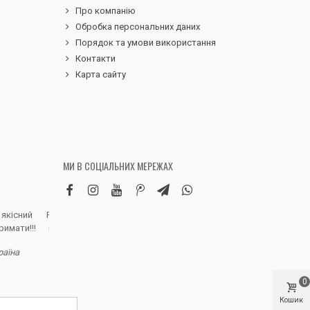
Про компанію
Обробка персональних даних
Порядок та умови використання
Контакти
Карта сайту
МИ В СОЦІАЛЬНИХ МЕРЕЖАХ
 якісний
Робила замовлення дитячих вельветових
Чудовий сервіс, 
римати!!!
штанів. Дуже вдячна магазину, доставка
надіслали замовле
швидка, якість виробу висока, розмір
раїна
відповідно до наданої магазином сітки.
Полинa Г. - В
Дитина задоволена, а це головне)
Рекомендую!
0
Кошик
Ілона К. - Київ, Україна