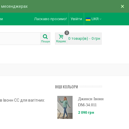
×
в месенджерах
ли
Ласкаво просимо!
Увійти
UKR
0
0
товар(ів)
-
0 грн
Кошик
Пошук
ІНШІ КОЛЬОРИ
Джинси Івонн
 Івонн CC для вагітних:
DM-34.011
2 090 грн