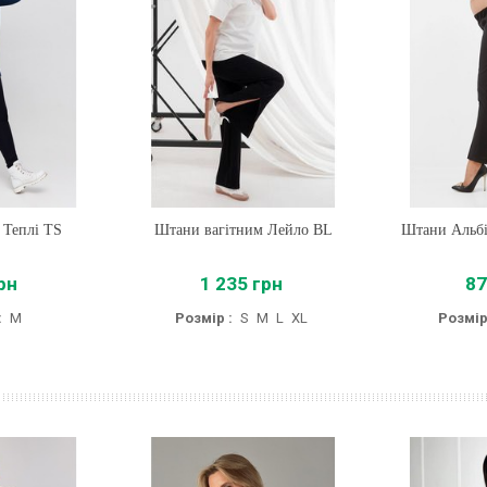
 Теплі TS
Штани вагітним Лейло BL
Купити
Штани Альбі
Купи
рн
1 235 грн
87
:
M
Розмір :
S
M
L
XL
Розмір