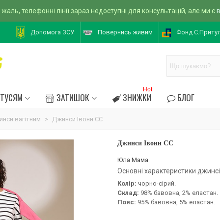
 жаль, телефонні лінії зараз недоступні для консультацій, але ми є
Допомога ЗСУ
Повернись живим
Фонд С.Приту
Hot
АТУСЯМ
ЗАТИШОК
ЗНИЖКИ
БЛОГ
инси вагітним
>
Джинси Івонн CC
Джинси Івонн CC
Юла Мама
Основні характеристики джинсів
Колір:
чорно-сірий.
Склад:
98% бавовна, 2% еластан.
Пояс:
95% бавовна, 5% еластан.