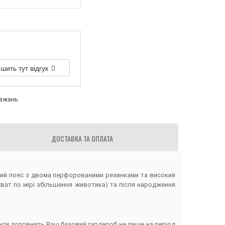
шить тут відгук
бажань
ДОСТАВКА ТА ОПЛАТА
кий пояс з двома перфорованими резинками та високий
хват по мірі збільшення животика) та після народження
инси доповнять Ваш базовий гардероб не лише на період