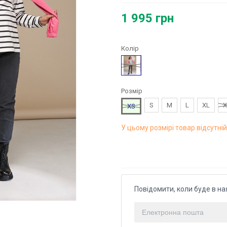
1 995 грн
Колір
Чорний
Розмір
S
M
L
XL
X
XS
У цьому розмірі товар відсутній
Повідомити, коли буде в на