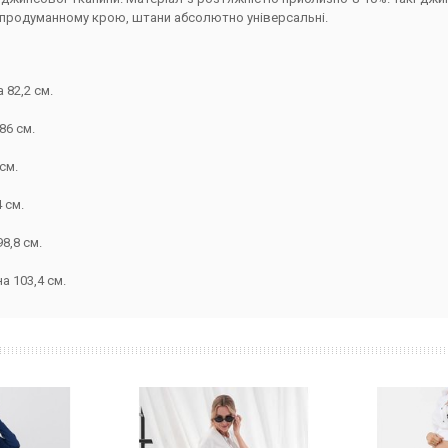
 та продуманному крою, штани абсолютно універсальні.
 82,2 см.
86 см.
см.
 см.
8,8 см.
а 103,4 см.