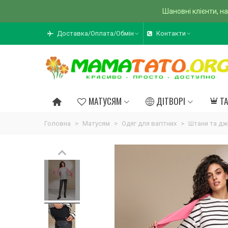
Шановні клієнти, на
Доставка/Оплата/Обмін
Контакти
МАТУСЯМ
ДІТВОРІ
Т
Головна
>
Матусям
>
Одяг для вагітних
>
Штани та дж