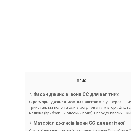
ОПИС
⭐️
Фасон джинсів Івонн CC для вагітних
Сіро-чорні джинси мом для вагітним
з універсальни
трикотажний пояс також з регулюванням вгорі. Ці штан
малюка (прибравши високий пояс). Спереду класичні кише
⭐️
Матеріал джинсів Івонн CC для вагітної
Стильні джинси для вагітних пошиті з цупкої стрейчев