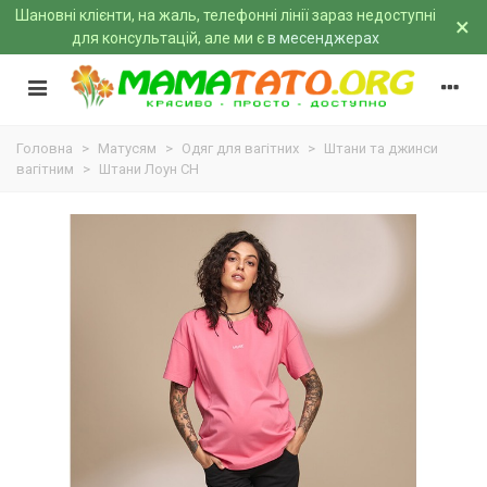
Шановні клієнти, на жаль, телефонні лінії зараз недоступні
×
для консультацій, але ми є
в месенджерах
Головна
>
Матусям
>
Одяг для вагітних
>
Штани та джинси
вагітним
>
Штани Лоун CH