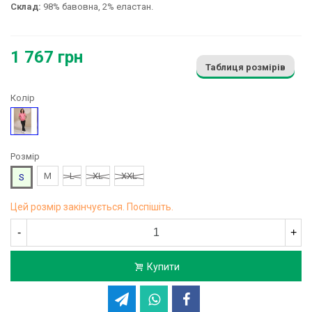
Склад:
98% бавовна, 2% еластан.
1 767 грн
Таблиця розмірів
Колір
Чорний
Розмір
M
L
XL
XXL
S
Цей розмір закінчується. Поспішіть.
-
+
Купити