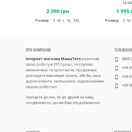
34.04
2 090 грн
1 995 
Розмір :
S
M
L
XL
XXL
Розмір :
S
M
ПРО КОМПАНІЮ
ТЕЛЕФОНУ
Інтернет-магазин МамаТато
розпочав
0800 
свою роботу в 2015 році і, поступово
+38 0
змінюючись та зростаючи, продовжує
докладати максимум зусиль, аби Ви, наші
+38 0
дорогі клієнти, залишались задоволеними
+38 0
нашою роботою!
Заходьте до нас, як до друзів на каву,
сподіваємось, що ми Вам сподобаємось!