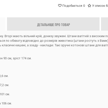
Подобається
0
У список 
ДЕТАЛЬНІШЕ ПРО ТОВАР
ону. Вгорі мають вільний крій, донизу звужені. Штани вагітній з високим
ся по обхвату відповідно до розмірів животика (штани ростуть з Вами),
ласичні кишені, а ззаду - накладні. Такі зручні котонові штани для вагі
н 93 см, зріст 174 см.
,6 см.
7,2 см.
101 см.
 106 см.