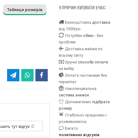
9 ПРИЧИН КУПУВАТИ У НАС:
Таблиця розмірів
Безкоштовна
доставка
від 1000грн.
Потрібен
обмін
- без
проблем
Доставка майже по
всьому світу
Зручні
способи оплати
на вибір
Оплата частинами без
переплат
Накопичувальна
система знижок
Допомагаємо
підібрати
розмір
Стабільно працюємо і
розвиваємось
шить тут відгук
Багато
позитивних відгуків