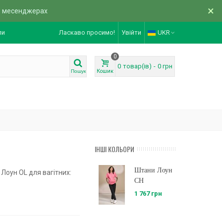
×
в месенджерах
ли
Ласкаво просимо!
Увійти
UKR
0
0
товар(ів)
-
0 грн
Кошик
Пошук
ІНШІ КОЛЬОРИ
Штани Лоун
Лоун OL для вагітних:
CH
1 767 грн