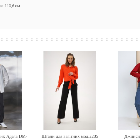
а 110,6 см.
.
них Адела DM-
Штани для вагітних мод.2205
Купити
Джинси
Купи