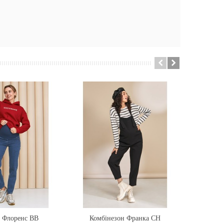
 Флоренс BB
ти
Комбінезон Франка CH
Купити