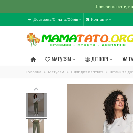
Шановні клієнти, на
Доставка/Оплата/Обмін
Контакти
МАТУСЯМ
ДІТВОРІ
Т
Головна
>
Матусям
>
Одяг для вагітних
>
Штани та дж