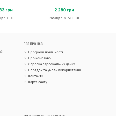
33 грн
2 280 грн
34
р :
L
XL
Розмір :
S
M
L
XL
ВСЕ ПРО НАС
айн
Програми лояльності
Про компанію
Обробка персональних даних
Порядок та умови використання
Контакти
Карта сайту