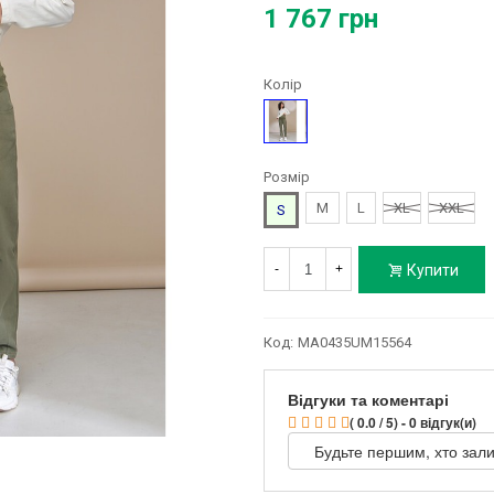
1 767 грн
Колір
Зелений
Розмір
M
L
XL
XXL
S
Купити
-
+
Код:
MA0435UM15564
Відгуки та коментарі
( 0.0 / 5) - 0 відгук(и)
Будьте першим, хто зали