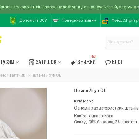
 жаль, телефонні лінії зараз недоступні для консультацій, але ми є
Допомога ЗСУ
Повернись живим
Фонд С.Приту
Hot
АТУСЯМ
ЗАТИШОК
ЗНИЖКИ
БЛОГ
инси вагітним
>
Штани Лоун OL
Штани Лоун OL
Юла Мама
Основні характеристики штанів 
Колір:
темна оливка.
Склад:
98% бавовна, 2% еластан.