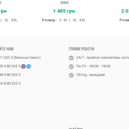
1
0006
грн
1 485 грн
2 0
L
XL
XXL
Розмір :
S
M
L
XL
XXL
Розмі
ЙТЕ НАМ:
ГРАФІК РОБОТИ:
21 333 5 (безкоштовно)
24/7 - прийом замовлень онл
95 4 80 333 5
Пн-Пт - 09:00 - 18:00
98 9 80 333 5
Сб-Нд - вихідний
63 8 80 333 5