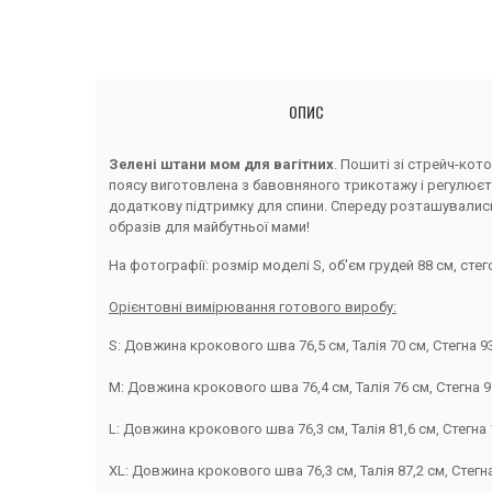
ОПИС
Зелені штани мом для вагітних
. Пошиті зі стрейч-кот
поясу виготовлена з бавовняного трикотажу і регулюєть
додаткову підтримку для спини. Спереду розташувались к
образів для майбутньої мами!
На фотографії: розмір моделі S, об'єм грудей 88 см, стего
Орієнтовні вимірювання готового виробу:
S: Довжина крокового шва 76,5 см, Талія 70 см, Стегна 93
M: Довжина крокового шва 76,4 см, Талія 76 см, Стегна 9
L: Довжина крокового шва 76,3 см, Талія 81,6 см, Стегна 
XL: Довжина крокового шва 76,3 см, Талія 87,2 см, Стегна