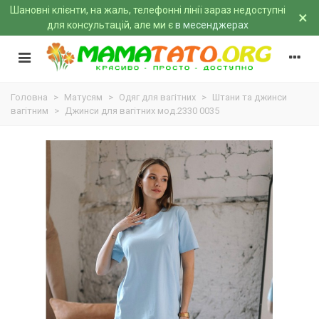
Шановні клієнти, на жаль, телефонні лінії зараз недоступні
×
для консультацій, але ми є
в месенджерах
Головна
>
Матусям
>
Одяг для вагітних
>
Штани та джинси
вагітним
>
Джинси для вагітних мод.2330 0035