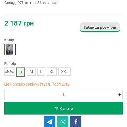
Склад:
97% котон, 3% еластан.
2 187 грн
Таблиця розмірів
Колір
Блакитний
Розмір
XS
M
L
XL
XXL
S
Цей розмір закінчується. Поспішіть.
-
+
Купити