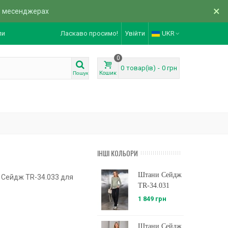
×
в месенджерах
ли
Ласкаво просимо!
Увійти
UKR
0
0
товар(ів)
-
0 грн
Кошик
Пошук
ІНШІ КОЛЬОРИ
Штани Сейдж
 Сейдж TR-34.033 для
TR-34.031
1 849 грн
Штани Сейдж