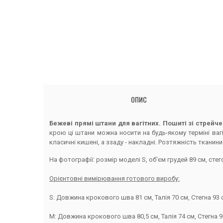
ОПИС
Бежеві прямі штани для вагітних. Пошиті зі стрейч
крою ці штани можна носити на будь-якому терміні ваг
класичні кишені, а ззаду - накладні. Розтяжність ткани
На фотографії: розмір моделі S, об'єм грудей 89 см, стего
Орієнтовні вимірювання готового виробу:
S: Довжина крокового шва 81 см, Талія 70 см, Стегна 93 
M: Довжина крокового шва 80,5 см, Талія 74 см, Стегна 9