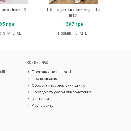
ітним Лейло BL
ти
Штани для вагітних мод.2316
Купити
Джин
0603
35 грн
1 397 грн
:
S
M
L
XL
Розмір :
S
M
L
Роз
ВСЕ ПРО НАС
айн
Програми лояльності
Про компанію
Обробка персональних даних
Порядок та умови використання
Контакти
Карта сайту