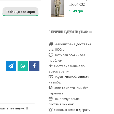
TR-34.032
1 849 грн
Таблиця розмірів
9 ПРИЧИН КУПУВАТИ У НАС:
Безкоштовна
доставка
від 1000грн.
Потрібен
обмін
- без
проблем
Доставка майже по
всьому світу
Зручні
способи оплати
на вибір
Оплата частинами без
переплат
Накопичувальна
система знижок
шить тут відгук
Допомагаємо
підібрати