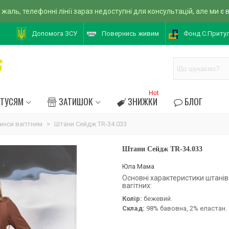
 жаль, телефонні лінії зараз недоступні для консультацій, але ми є
Допомога ЗСУ
Повернись живим
Фонд С.Приту
Hot
АТУСЯМ
ЗАТИШОК
ЗНИЖКИ
БЛОГ
инси вагітним
>
Штани Сейдж TR-34.033
Штани Сейдж TR-34.033
Юла Мама
Основні характеристики штанів
вагітних:
Колір:
бежевий.
Склад:
98% бавовна, 2% еластан.