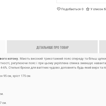
Подобається
0
У список 
ДЕТАЛЬНІШЕ ПРО ТОВАР
евого котону.
Мають високий трикотажний пояс спереду та більш цупкий
ітності, регулюючи пояс і при цьому укріплена спинка зменшує наван
ни 4-6%. Стильні брюки для вагітних чудово доповнять будь-який верх та
н 95 см, зріст 175 см.
см.
7 см.