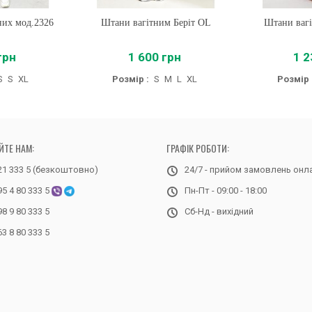
них мод.2326
Штани вагітним Беріт OL
Купити
Штани ваг
Купи
2
грн
1 600 грн
1 2
S
S
XL
Розмір :
S
M
L
XL
Розмір 
ЙТЕ НАМ:
ГРАФІК РОБОТИ:
21 333 5 (безкоштовно)
24/7 - прийом замовлень онл
95 4 80 333 5
Пн-Пт - 09:00 - 18:00
98 9 80 333 5
Сб-Нд - вихідний
63 8 80 333 5