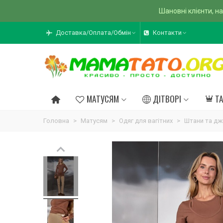
Шановні клієнти, на
Доставка/Оплата/Обмін
Контакти
МАТУСЯМ
ДІТВОРІ
Т
Головна
>
Матусям
>
Одяг для вагітних
>
Штани та дж