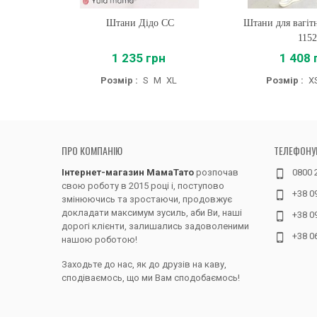
Штани Дідо CC
Купити
Штани для вагіт
Купити
115
1 235 грн
1 408 
Розмір :
S
M
XL
Розмір :
X
ПРО КОМПАНІЮ
ТЕЛЕФОНУ
Інтернет-магазин МамаТато
розпочав
0800 
свою роботу в 2015 році і, поступово
+38 0
змінюючись та зростаючи, продовжує
докладати максимум зусиль, аби Ви, наші
+38 0
дорогі клієнти, залишались задоволеними
+38 0
нашою роботою!
Заходьте до нас, як до друзів на каву,
сподіваємось, що ми Вам сподобаємось!