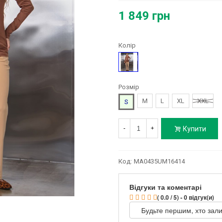
1 849 грн
Колір
Бежевий
Розмір
M
L
XL
XXL
S
Купити
-
+
Код:
MA0435UM16414
Відгуки та коментарі
( 0.0 / 5) - 0 відгук(и)
Будьте першим, хто зали