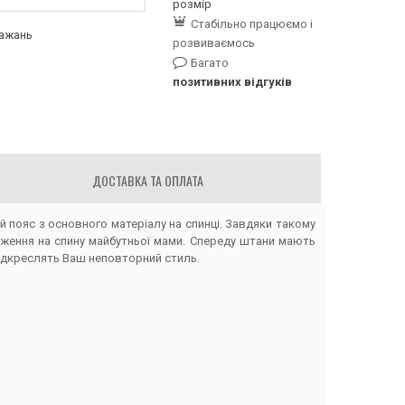
розмір
Стабільно працюємо і
бажань
розвиваємось
Багато
позитивних відгуків
ДОСТАВКА ТА ОПЛАТА
 пояс з основного матеріалу на спинці. Завдяки такому
таження на спину майбутньої мами. Спереду штани мають
 підкреслять Ваш неповторний стиль.