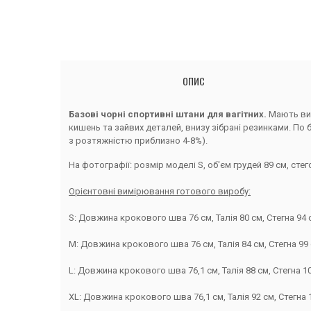
ОПИС
Базові чорні спортивні штани для вагітних.
Мають ви
кишень та зайвих деталей, внизу зібрані резинками. По 
з розтяжністю приблизно 4-8%).
На фотографії: розмір моделі S, об'єм грудей 89 см, стего
Орієнтовні вимірювання готового виробу:
S: Довжина крокового шва 76 см, Талія 80 см, Стегна 94 
M: Довжина крокового шва 76 см, Талія 84 см, Стегна 99 
L: Довжина крокового шва 76,1 см, Талія 88 см, Стегна 10
XL: Довжина крокового шва 76,1 см, Талія 92 см, Стегна 