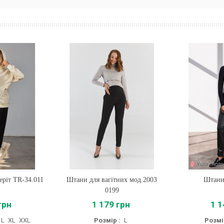
еріт TR-34.011
Штани для вагітних мод.2003
Купити
Штани
Купи
0199
грн
1 179 грн
1 1
L
XL
XXL
Розмір :
L
Розмі