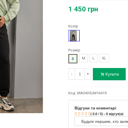
1 450 грн
Колір
Чорний
Розмір
M
L
XL
S
Купити
-
+
Код:
MA0435UM16419
Відгуки та коментарі
( 0.0 / 5) - 0 відгук(и)
Будьте першим, хто зали