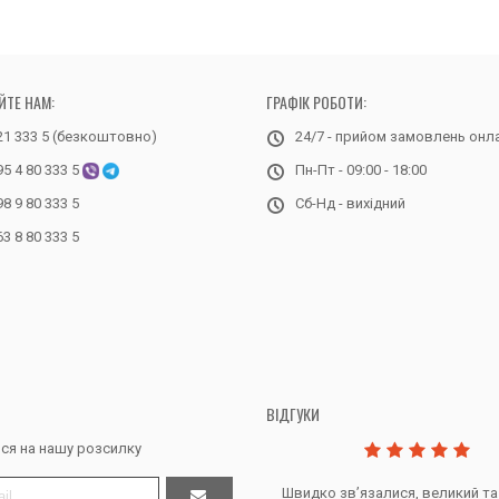
ЙТЕ НАМ:
ГРАФІК РОБОТИ:
21 333 5 (безкоштовно)
24/7 - прийом замовлень онл
95 4 80 333 5
Пн-Пт - 09:00 - 18:00
98 9 80 333 5
Сб-Нд - вихідний
63 8 80 333 5
ВІДГУКИ
ся на нашу розсилку
Дякую за все, продавець супер.
Швидко звʼязалися, великий та