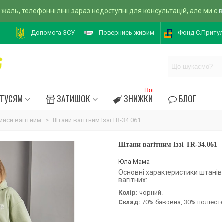
 жаль, телефонні лінії зараз недоступні для консультацій, але ми є
Допомога ЗСУ
Повернись живим
Фонд С.Приту
Hot
АТУСЯМ
ЗАТИШОК
ЗНИЖКИ
БЛОГ
инси вагітним
>
Штани вагітним Іззі TR-34.061
Штани вагітним Іззі TR-34.061
Юла Мама
Основні характеристики штанів 
вагітних:
Колір:
чорний.
Склад:
70% бавовна, 30% поліест