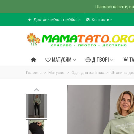
Шановні клієнти, на
Доставка/Оплата/Обмін
Контакти
МАТУСЯМ
ДІТВОРІ
Т
Головна
>
Матусям
>
Одяг для вагітних
>
Штани та дж