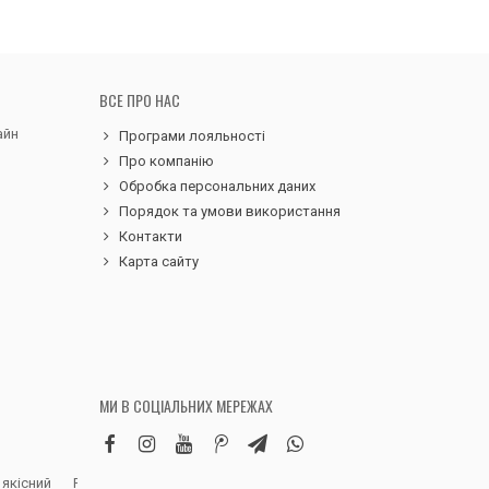
ВСЕ ПРО НАС
айн
Програми лояльності
Про компанію
Обробка персональних даних
Порядок та умови використання
Контакти
Карта сайту
МИ В СОЦІАЛЬНИХ МЕРЕЖАХ
 якісний
Робила замовлення дитячих вельветових
Чудовий сервіс, 