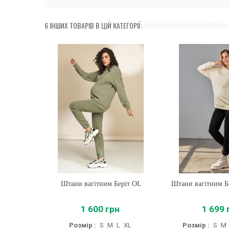
6 ІНШИХ ТОВАРІВ В ЦІЙ КАТЕГОРІЇ:
Штани вагітним Беріт OL
Купити
Штани вагітним Б
Купити
1 600 грн
1 699 
Розмір :
S
M
L
XL
Розмір :
S
M