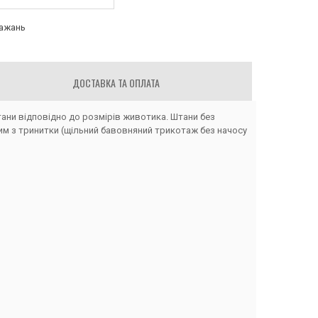
бажань
ДОСТАВКА ТА ОПЛАТА
и відповідно до розмірів животика. Штани без
тним з тринитки (щільний бавовняний трикотаж без начосу