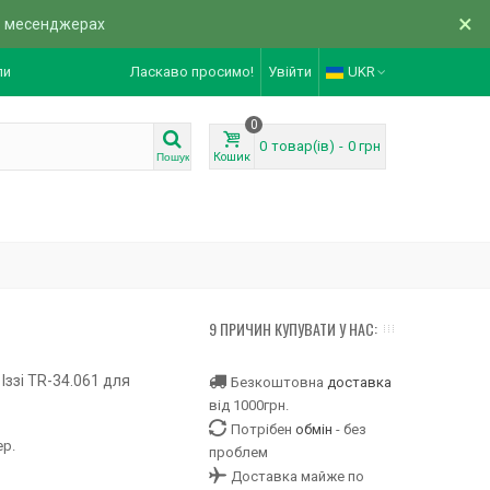
×
в месенджерах
ли
Ласкаво просимо!
Увійти
UKR
0
0
товар(ів)
-
0 грн
Кошик
Пошук
9 ПРИЧИН КУПУВАТИ У НАС:
Іззі TR-34.061 для
Безкоштовна
доставка
від 1000грн.
Потрібен
обмін
- без
ер.
проблем
Доставка майже по