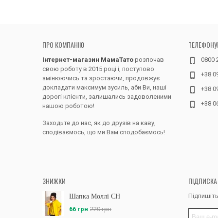
ПРО КОМПАНІЮ
ТЕЛЕФОНУ
Інтернет-магазин МамаТато
розпочав
0800 
свою роботу в 2015 році і, поступово
+38 0
змінюючись та зростаючи, продовжує
докладати максимум зусиль, аби Ви, наші
+38 0
дорогі клієнти, залишались задоволеними
+38 0
нашою роботою!
Заходьте до нас, як до друзів на каву,
сподіваємось, що ми Вам сподобаємось!
ЗНИЖКИ
ПІДПИСКА
Підпишіть
Шапка Моллі CH
66 грн
220 грн