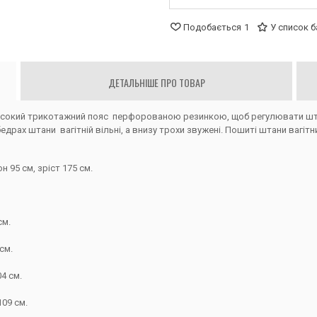
Подобається
1
У список 
ДЕТАЛЬНІШЕ ПРО ТОВАР
сокий трикотажний пояс перфорованою резинкою, щоб регулювати штан
бедрах штани вагітній вільні, а внизу трохи звужені. Пошиті штани вагі
н 95 см, зріст 175 см.
см.
см.
4 см.
109 см.