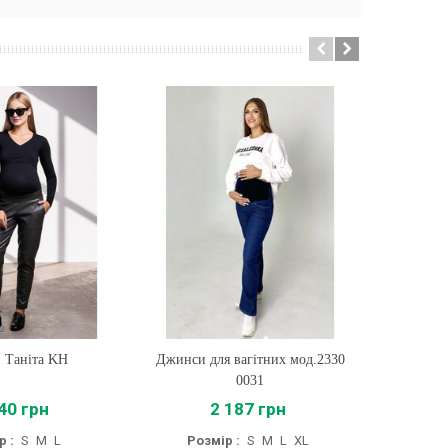
 Таніта KH
ти
Джинси для вагітних мод.2330
Купити
Штани
0031
40 грн
2 187 грн
р :
S
M
L
Розмір :
S
M
L
XL
Роз