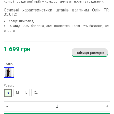
колір і продуманий крій — комфорт для вагітності та годування.
Основні характеристики штанів вагітним Олін TR-
35.012:
Колір:
шоколад.
Склад:
70% бавовна, 30% поліестер. Талія 95% бавовна, 5%
еластан.
1 699 грн
Таблиця розмірів
Колір
Коричневий
Розмір
M
L
XL
S
-
+