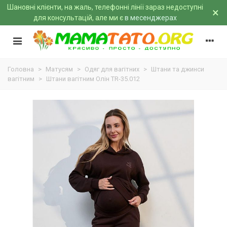
Шановні клієнти, на жаль, телефонні лінії зараз недоступні
×
для консультацій, але ми є
в месенджерах
Головна
>
Матусям
>
Одяг для вагітних
>
Штани та джинси
вагітним
>
Штани вагітним Олін TR-35.012