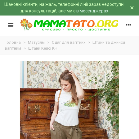
Шановні клієнти, на жаль, телефонні лінії зараз недоступні
×
для консультацій, але ми є
в месенджерах
Головна
>
Матусям
>
Одяг для вагітних
>
Штани та джинси
вагітним
>
Штани Кейсі KH