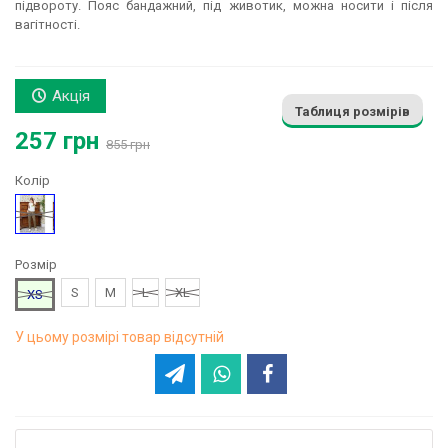
підвороту. Пояс бандажний, під животик, можна носити і після
вагітності.
Акція
Таблиця розмірів
257 грн
855 грн
Колір
Хакі
Розмір
S
M
L
XL
XS
У цьому розмірі товар відсутній