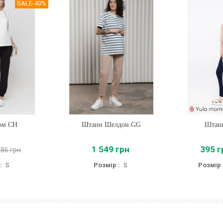
SALE
-40%
ом CH
Штани Шелдон GG
Купити
Штани
Купи
1 549 грн
395 г
886 грн
:
S
Розмір :
S
Розмір 