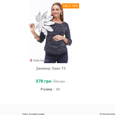
SALE
-50%
Джемпер Лерін TS
Купити
378 грн
756 грн
Розмір :
XS
ПРО КОМПАНІЮ
ТЕЛЕФОНУ