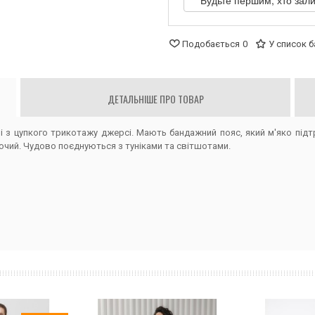
Будьте першим, хто зали
Подобається
0
У список 
ДЕТАЛЬНІШЕ ПРО ТОВАР
ні з цупкого трикотажу джерсі. Мають бандажний пояс, який м'яко під
аючий. Чудово поєднуються з туніками та світшотами.