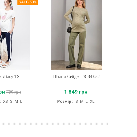
SALE
-50%
 Лілоу TS
ти
Штани Сейдж TR-34.032
Купити
Штани д
рн
1 849 грн
789 грн
:
XS
S
M
L
Розмір :
S
M
L
XL
Р