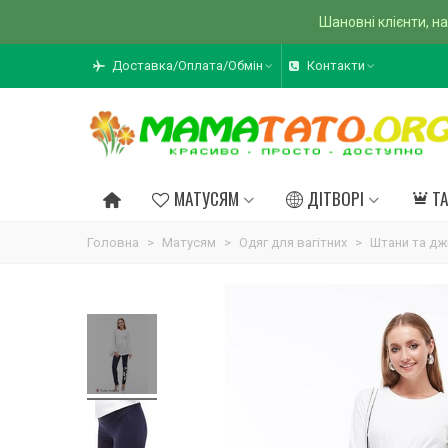
Шановні клієнти, на
Доставка/Оплата/Обмін
Контакти
МАТУСЯМ
ДІТВОРІ
Т
Головна
>
Матусям
>
Одяг для вагітних
>
Штани та дж