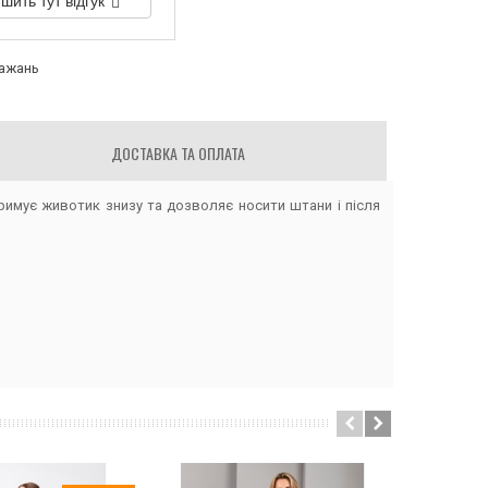
шить тут відгук
бажань
ДОСТАВКА ТА ОПЛАТА
тримує животик знизу та дозволяє носити штани і після