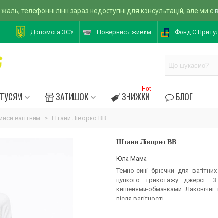
 жаль, телефонні лінії зараз недоступні для консультацій, але ми є
Допомога ЗСУ
Повернись живим
Фонд С.Приту
Hot
АТУСЯМ
ЗАТИШОК
ЗНИЖКИ
БЛОГ
инси вагітним
>
Штани Ліворно BB
Штани Ліворно BB
Юла Мама
Темно-сині брючки для вагітних
цупкого трикотажу джерсі. 
кишенями-обманками. Лаконічні 
після вагітності.