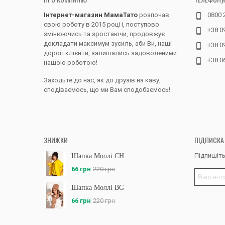
Інтернет-магазин МамаТато
розпочав
0800 
свою роботу в 2015 році і, поступово
+38 0
змінюючись та зростаючи, продовжує
докладати максимум зусиль, аби Ви, наші
+38 0
дорогі клієнти, залишались задоволеними
+38 0
нашою роботою!
Заходьте до нас, як до друзів на каву,
сподіваємось, що ми Вам сподобаємось!
ЗНИЖКИ
ПІДПИСКА
Підпишіть
Шапка Моллі CH
66 грн
220 грн
Шапка Моллі BG
66 грн
220 грн