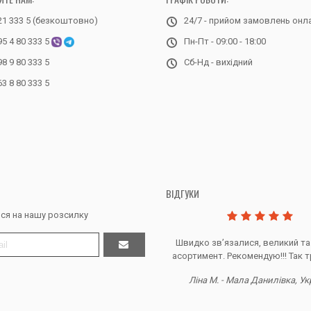
21 333 5 (безкоштовно)
24/7 - прийом замовлень онл
95 4 80 333 5
Пн-Пт - 09:00 - 18:00
98 9 80 333 5
Сб-Нд - вихідний
63 8 80 333 5
ВІДГУКИ
ся на нашу розсилку
Дякую за все, продавець супер.
Швидко звʼязалися, великий та
асортимент. Рекомендую!!! Так т
Тетяна Ж. - Кривий ріг, Україна
Ліна М. - Мала Данилівка, Ук