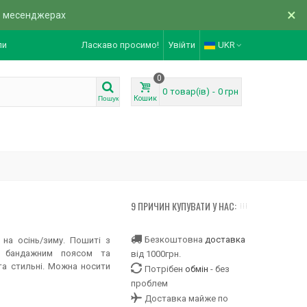
×
в месенджерах
ли
Ласкаво просимо!
Увійти
UKR
0
0
товар(ів)
-
0 грн
Кошик
Пошук
9 ПРИЧИН КУПУВАТИ У НАС:
Безкоштовна
доставка
 на осінь/зиму. Пошиті з
З бандажним поясом та
від 1000грн.
та стильні. Можна носити
Потрібен
обмін
- без
проблем
Доставка майже по