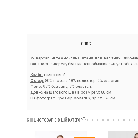
ОПИС
Універсальні
темно-сині штани для вагітних
. Викона
вагітності. Спереду бічні кишені-обманки. Силует обляг
Колір:
темно-синій.
Склад:
80% віскоза,18% поліестер, 2% еластан
.
Пояс:
95% бавовна, 5% еластан.
Довжина шагового шва в розмірі М: 80 см.
На фотографії: розмір моделі S, зріст 176 см.
6 ІНШИХ ТОВАРІВ В ЦІЙ КАТЕГОРІЇ: