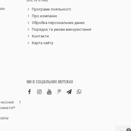
айн
Програми лояльності
Про компанію
Обробка персональних даних
Порядок та умови використання
Контакти
Карта сайту
МИ В СОЦІАЛЬНИХ МЕРЕЖАХ
 якісний
Робила замовлення дитячих вельветових
Чудовий сервіс, 
римати!!!
штанів. Дуже вдячна магазину, доставка
надіслали замовле
швидка, якість виробу висока, розмір
раїна
відповідно до наданої магазином сітки.
Полинa Г. - В
Дитина задоволена, а це головне)
Рекомендую!
0