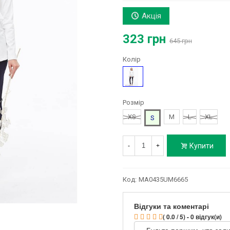
Акція
323 грн
645 грн
Колір
Синій
Розмір
XS
M
L
XL
S
Купити
-
+
Код:
MA0435UM6665
Відгуки та коментарі
( 0.0 / 5) - 0 відгук(и)