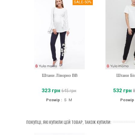
SALE
-50%
Штани Ліворно BB
Купити
Штани Бі
Купити
323 грн
532 грн
645 грн
Розмір :
S
M
Розмір 
ПОКУПЦІ, ЯКІ КУПИЛИ ЦЕЙ ТОВАР, ТАКОЖ КУПИЛИ: