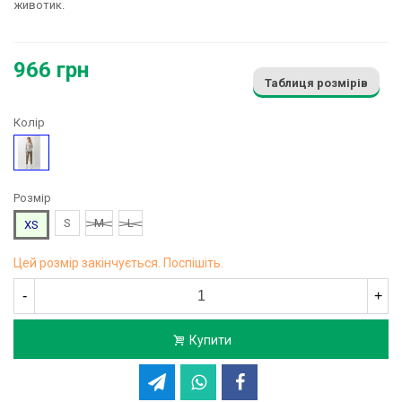
животик.
966 грн
Таблиця розмірів
Колір
Хакі
Розмір
S
M
L
XS
Цей розмір закінчується. Поспішіть.
-
+
Купити