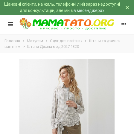
Шановні клієнти, на жаль, телефонні лінії зараз недоступні
×
для консультацій, але ми є
в месенджерах
Головна
>
Матусям
>
Одяг для вагітних
>
Штани та джинси
вагітним
>
Штани Джина мод.2027 1320