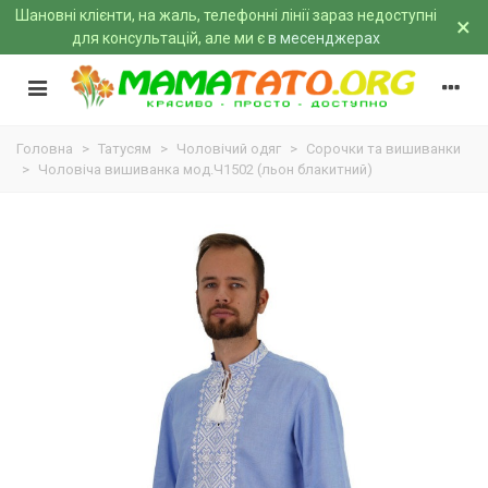
Шановні клієнти, на жаль, телефонні лінії зараз недоступні
×
для консультацій, але ми є
в месенджерах
Головна
>
Татусям
>
Чоловічий одяг
>
Сорочки та вишиванки
>
Чоловіча вишиванка мод.Ч1502 (льон блакитний)