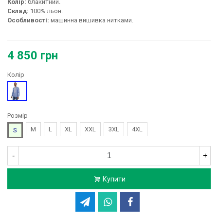
Колір:
блакитний.
Склад:
100% льон.
Особливості:
машинна вишивка нитками.
4 850 грн
Колір
Блакитний
Розмір
M
L
XL
XXL
3XL
4XL
S
-
+
Купити