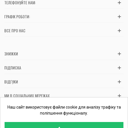
ТЕЛЕФОНУЙТЕ НАМ:
ГРАФІК РОБОТИ:
ВСЕ ПРО НАС
ЗНИЖКИ
ПІДПИСКА
ВІДГУКИ
МИ В СОЦІАЛЬНИХ МЕРЕЖАХ
Вас обслуговує: ФОП Косташ С.І., номер запису в ЄДР 2 673 000
Наш сайт використовує файли cookie для аналізу трафіку та
0000 057597 від 06.01.2017.
Перевірити ФОП
поліпшення функціоналу.