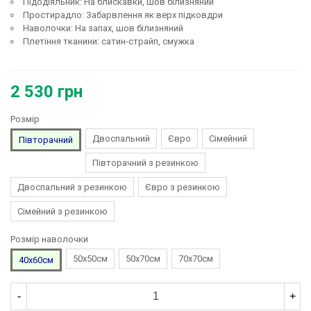
Підодіяльник: На блискавки, шов білизняний
Простирадло: Забарвлення як верх підковдри
Наволочки: На запах, шов білизняний
Плетіння тканини: сатин-страйп, смужка
2 530 грн
Розмір
Двоспальний
Євро
Сімейний
Півторачний
Півторачний з резинкою
Двоспальний з резинкою
Євро з резинкою
Сімейний з резинкою
Розмір наволочки
50х50см
50х70см
70х70см
40х60см
-
+