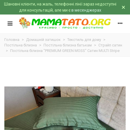
Шановні клієнти, на жаль, телефонні лінії зараз недоступні
×
для консультацій, але ми є
в месенджерах
Головна
>
Домашній затишок
>
Текстиль для дому
>
Постільна білизна
>
Постільна білизна батькам
>
Страйп сатин
>
Постільна білизна "PREMIUM GREEN MOSS" Сатин MULTI Stripe