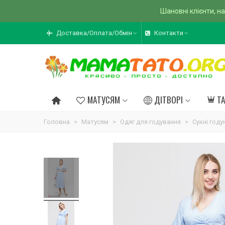
Шановні клієнти, на
Доставка/Оплата/Обмін
Контакти
МАТУСЯМ
ДІТВОРІ
Т
Головна
>
Матусям
>
Одяг для годування
>
Сукні год