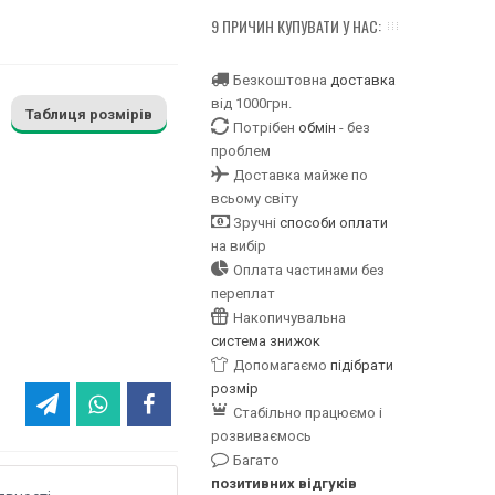
9 ПРИЧИН КУПУВАТИ У НАС:
Безкоштовна
доставка
від 1000грн.
Таблиця розмірів
Потрібен
обмін
- без
проблем
Доставка майже по
всьому світу
Зручні
способи оплати
на вибір
Оплата частинами без
переплат
Накопичувальна
система знижок
Допомагаємо
підібрати
розмір
Стабільно працюємо і
розвиваємось
Багато
позитивних відгуків