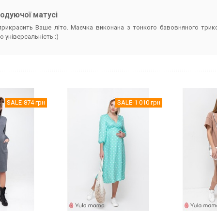
годуючої матусі
рикрасить Ваше літо. Маєчка виконана з тонкого бавовняного трикот
ю універсальність ;)
SALE
-874 грн
SALE
-1 010 грн