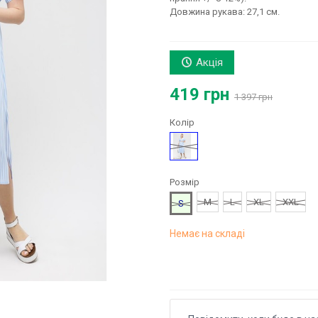
Довжина рукава: 27,1 см.
Акція
419 грн
1 397 грн
Колір
Блакитний
Розмір
M
L
XL
XXL
S
Немає на складі