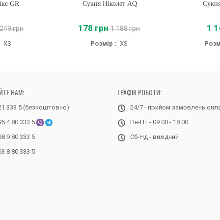
ікс GR
Сукня Ніколет AQ
Купити
Сукня
Купи
178 грн
1 1
 249 грн
1 188 грн
XS
Розмір :
XS
Розм
ЙТЕ НАМ:
ГРАФІК РОБОТИ:
21 333 5 (безкоштовно)
24/7 - прийом замовлень онл
95 4 80 333 5
Пн-Пт - 09:00 - 18:00
98 9 80 333 5
Сб-Нд - вихідний
63 8 80 333 5