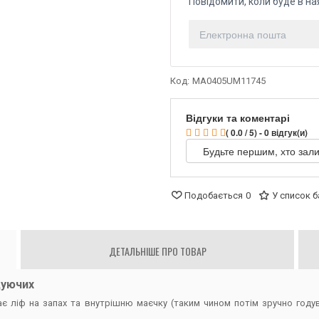
Повідомити, коли буде в на
Код:
MA0405UM11745
Відгуки та коментарі
( 0.0 / 5) - 0 відгук(и)
Будьте першим, хто зали
Подобається
0
У список 
ДЕТАЛЬНІШЕ ПРО ТОВАР
дуючих
ає ліф на запах та внутрішню маєчку (таким чином потім зручно год