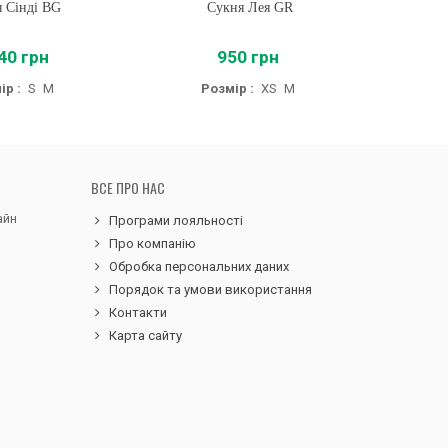
 Сінді BG
ти
Сукня Лея GR
Купити
Сукня для
40 грн
950 грн
ір :
S
M
Розмір :
XS
M
ВСЕ ПРО НАС
айн
Програми лояльності
Про компанію
Обробка персональних даних
Порядок та умови використання
Контакти
Карта сайту