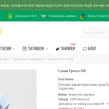
 жаль, телефонні лінії зараз недоступні для консультацій, але ми є
Допомога ЗСУ
Повернись живим
Фонд С.Приту
Hot
АТУСЯМ
ЗАТИШОК
ЗНИЖКИ
БЛОГ
уючим
>
Сукні для годування
>
Сукня Гретта SM
Сукня Гретта SM
Юла Мама
Основні характеристики сукні Г
годуючих:
Колір:
блакитна смужка.
Склад:
100% віскоза.
Довжина по спинці у розмірі М: 11
прання +/- 8-12%).