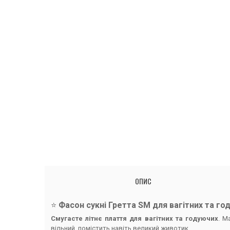
ОПИС
⭐️
Фасон сукні Гретта SM для вагітних та го
Смугасте літнє плаття для вагітних та годуючих
. М
вільний, помістить навіть великий животик.