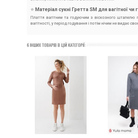
⭐️
Матеріал сукні Гретта SM для вагітної чи 
Плаття вагітним та годуючим з віскозного штапелю п
вагітності, у період годування і потім нічим не видає сво
6 ІНШИХ ТОВАРІВ В ЦІЙ КАТЕГОРІЇ: