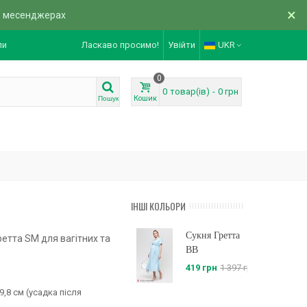
×
в месенджерах
ли
Ласкаво просимо!
Увійти
UKR
0
0
товар(ів)
-
0 грн
Кошик
Пошук
ІНШІ КОЛЬОРИ
Сукня Гретта
ретта SM для вагітних та
BB
419 грн
1 397 грн
9,8 см (усадка після