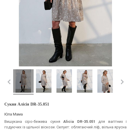
Сукня Алісія DR-35.051
Юла Мама
Вишукана сіро-бежева сукня
Alicia DR-35.051
для вагітних і
годуючих із щільної віскози. Силует: облягаючий ліф, вільна ярусна