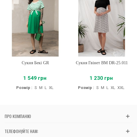
Сукня Бекі GR
Сукня Гвінет BM DR-25.011
1 549 грн
1 230 грн
Розмір :
S
M
L
XL
Розмір :
S
M
L
XL
XXL
ПРО КОМПАНІЮ
ТЕЛЕФОНУЙТЕ НАМ: