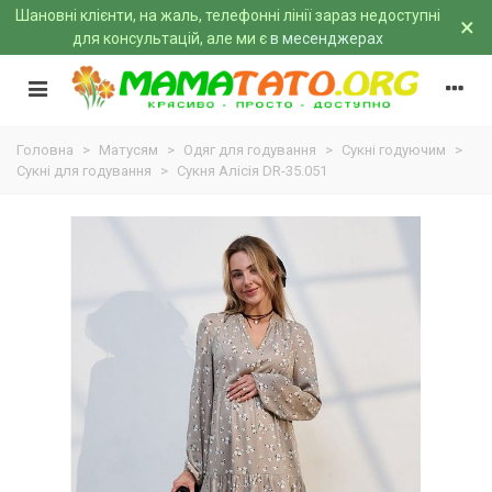
Шановні клієнти, на жаль, телефонні лінії зараз недоступні
×
для консультацій, але ми є
в месенджерах
Головна
>
Матусям
>
Одяг для годування
>
Сукні годуючим
>
Сукні для годування
>
Сукня Алісія DR-35.051