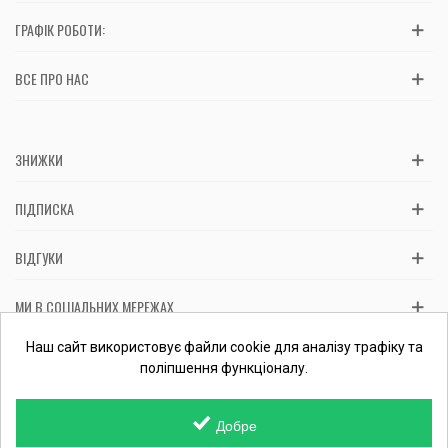
ГРАФІК РОБОТИ:
ВСЕ ПРО НАС
ЗНИЖКИ
ПІДПИСКА
ВІДГУКИ
МИ В СОЦІАЛЬНИХ МЕРЕЖАХ
Вас обслуговує: ФОП Косташ С.І., номер запису в ЄДР 2 673 000
Наш сайт використовує файли cookie для аналізу трафіку та
0000 057597 від 06.01.2017.
Перевірити ФОП
поліпшення функціоналу.
Добре