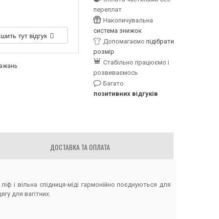
переплат
Накопичувальна
система знижок
шить тут відгук
Допомагаємо
підібрати
розмір
Стабільно працюємо і
бажань
розвиваємось
Багато
позитивних відгуків
ДОСТАВКА ТА ОПЛАТА
ліф і вільна спідниця-міді гармонійно поєднуються для
гу для вагітних.