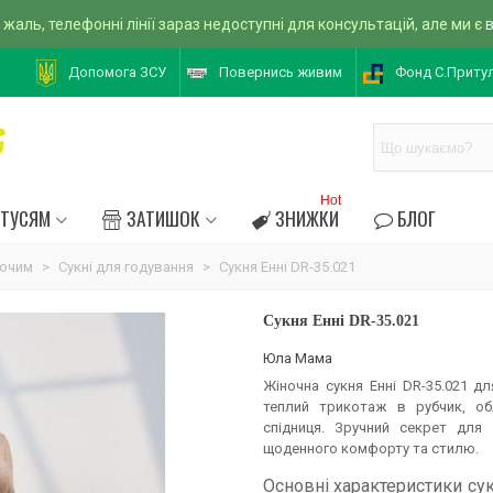
 жаль, телефонні лінії зараз недоступні для консультацій, але ми є
Допомога ЗСУ
Повернись живим
Фонд С.Приту
Hot
АТУСЯМ
ЗАТИШОК
ЗНИЖКИ
БЛОГ
уючим
>
Сукні для годування
>
Сукня Енні DR-35.021
Сукня Енні DR-35.021
Юла Мама
Жіночна сукня Енні DR-35.021 дл
теплий трикотаж в рубчик, об
спідниця. Зручний секрет для 
щоденного комфорту та стилю.
Основні характеристики сук