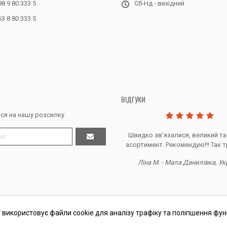
98 9 80 333 5
Сб-Нд - вихідний
63 8 80 333 5
ВІДГУКИ
ся на нашу розсилку
Дякую за все, продавець супер.
Швидко звʼязалися, великий та
асортимент. Рекомендую!!! Так т
Тетяна Ж. - Кривий ріг, Україна
Ліна М. - Мала Данилівка, Ук
 використовує файли cookie для аналізу трафіку та поліпшення фун