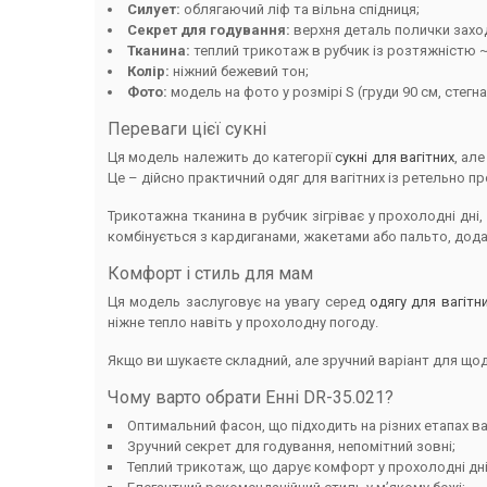
Силует:
облягаючий ліф та вільна спідниця;
Секрет для годування:
верхня деталь полички захо
Тканина:
теплий трикотаж в рубчик із розтяжністю 
Колір:
ніжний бежевий тон;
Фото:
модель на фото у розмірі S (груди 90 см, стегна 
Переваги цієї сукні
Ця модель належить до категорії
сукні для вагітних
, ал
Це – дійсно практичний одяг для вагітних із ретельно 
Трикотажна тканина в рубчик зігріває у прохолодні дн
комбінується з кардиганами, жакетами або пальто, дод
Комфорт і стиль для мам
Ця модель заслуговує на увагу серед
одягу для вагітн
ніжне тепло навіть у прохолодну погоду.
Якщо ви шукаєте складний, але зручний варіант для що
Чому варто обрати Енні DR-35.021?
Оптимальний фасон, що підходить на різних етапах вагі
Зручний секрет для годування, непомітний зовні;
Теплий трикотаж, що дарує комфорт у прохолодні дні