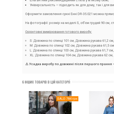
Елегантний рекомендаційний стиль у м’якому бежі;
Універсальність — підходить як для дому, так і для ви
Оформити замовлення сукні Енні DR-35.021 можна прям
На фотографії: розмір на моделі S, об'єм грудей 90 см, ст
Орієнтовні вимірювання готового виробу:
S: Довжина по спинці 101 см, Довжина рукава 61,2 см, Г
М: Довжина по спинці 102 см, Довжина рукава 61,5 см, 
L: Довжина по спинці 103 см, Довжина рукава 61,7 см, Г
XL: Довжина по спинці 104 см, Довжина рукава 62 см, Г
⚠️ Усадка виробу по довжині після першого прання -
6 ІНШИХ ТОВАРІВ В ЦІЙ КАТЕГОРІЇ:
SALE
-784 грн