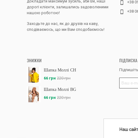
докладати максимум зусиль, аби Ви, наші
+38 0
дорогі клієнти, залишались задоволеними
+38 0
нашою роботою!
Заходьте до нас, як до друзів на каву,
сподіваємось, що ми Вам сподобаємось!
ЗНИЖКИ
ПІДПИСКА
Підпишіть
Шапка Моллі CH
66 грн
220 грн
Шапка Моллі BG
66 грн
220 грн
Наш сайт