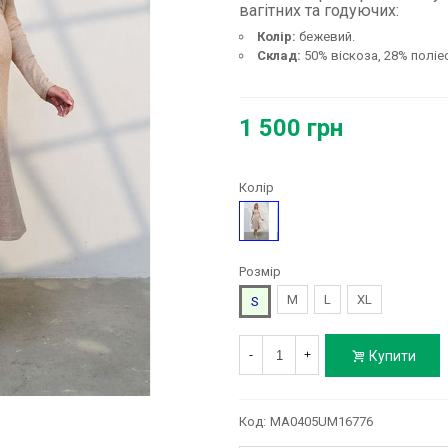
вагітних та годуючих:
Колір:
бежевий.
Склад:
50% віскоза, 28% поліе
1 500 грн
Колір
Бежевий
Розмір
M
L
XL
S
Купити
-
+
Код:
MA0405UM16776