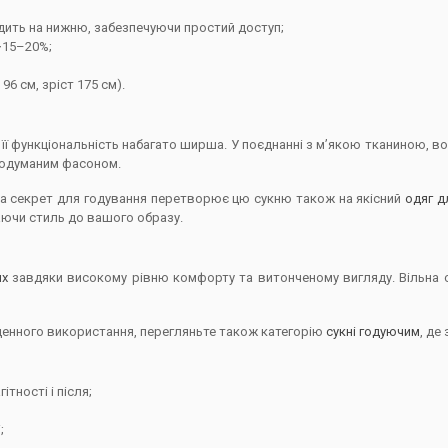
дить на нижню, забезпечуючи простий доступ;
~15–20%;
96 см, зріст 175 см).
е її функціональність набагато ширша. У поєднанні з м’якою тканиною,
продуманим фасоном.
і, а секрет для годування перетворює цю сукню також на якісний
одяг д
аючи стиль до вашого образу.
их
завдяки високому рівню комфорту та витонченому вигляду. Вільна с
денного використання, перегляньте також категорію
сукні годуючим
, де
тності і після;
;