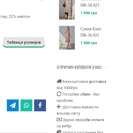
DR-34.023
1 500 грн
стер, 22% нейлон.
Сукня Енні
DR-34.021
Таблиця розмірів
1 500 грн
9 ПРИЧИН КУПУВАТИ У НАС:
Безкоштовна
доставка
від 1000грн.
Потрібен
обмін
- без
проблем
Доставка майже по
всьому світу
Зручні
способи оплати
на вибір
Оплата частинами без