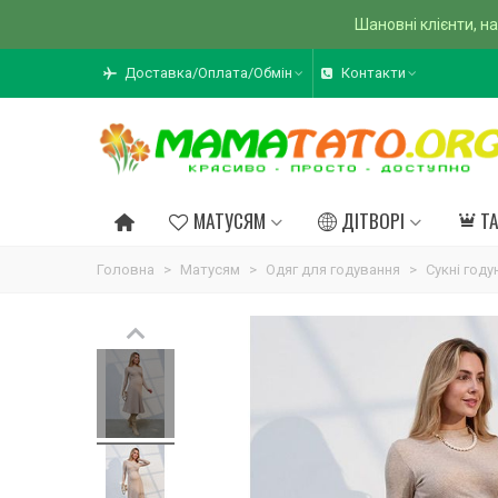
Шановні клієнти, на
Доставка/Оплата/Обмін
Контакти
МАТУСЯМ
ДІТВОРІ
Т
Головна
>
Матусям
>
Одяг для годування
>
Сукні год