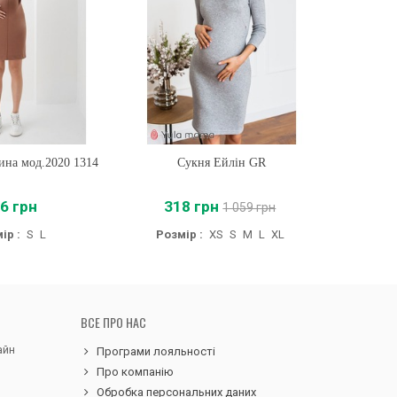
ина мод.2020 1314
ти
Сукня Ейлін GR
Купити
Сукня 
6 грн
318 грн
1 059 грн
ір :
S
L
Розмір :
XS
S
M
L
XL
Розмі
ВСЕ ПРО НАС
айн
Програми лояльності
Про компанію
Обробка персональних даних