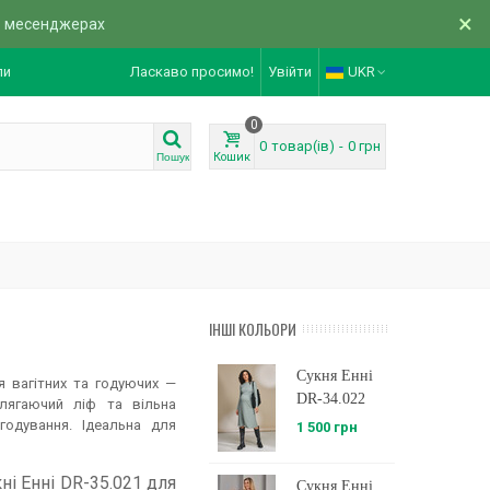
×
в месенджерах
ли
Ласкаво просимо!
Увійти
UKR
0
0
товар(ів)
-
0 грн
Кошик
Пошук
ІНШІ КОЛЬОРИ
Сукня Енні
я вагітних та годуючих —
DR-34.022
лягаючий ліф та вільна
годування. Ідеальна для
1 500 грн
ні Енні DR-35.021 для
Сукня Енні