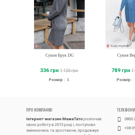
Сукня Брук DG
Купити
Сукня Ве
Купити
336 грн
789 грн
1 120 грн
1
Розмір :
S
Розмір :
ПРО КОМПАНІЮ
ТЕЛЕФОНУ
Інтернет-магазин МамаТато
розпочав
0800 
свою роботу в 2015 році і, поступово
+38 0
змінюючись та зростаючи, продовжує