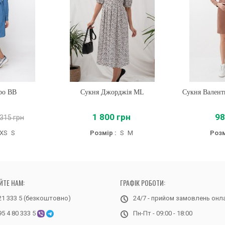
ро BB
Сукня Джорджія ML
Купити
Сукня Валент
Купи
1 800 грн
98
 315 грн
XS
S
Розмір :
S
M
Розм
ЙТЕ НАМ:
ГРАФІК РОБОТИ:
21 333 5 (безкоштовно)
24/7 - прийом замовлень онл
95 4 80 333 5
Пн-Пт - 09:00 - 18:00