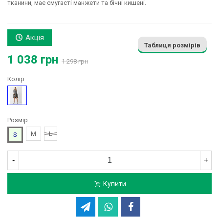
тканини, має смугасті манжети та бічні кишені.
Акція
Таблиця розмірів
1 038 грн
1 298 грн
Колір
Сірий
Розмір
M
L
S
-
+
Купити