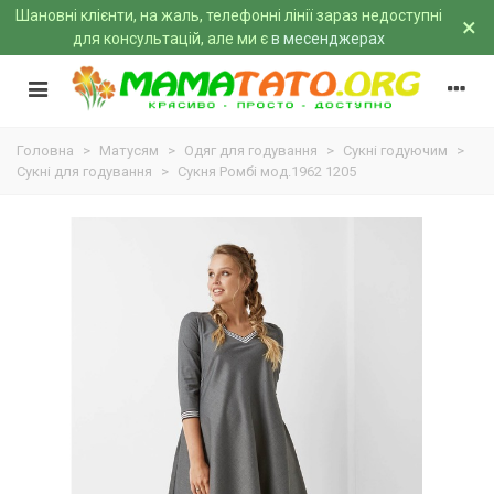
Шановні клієнти, на жаль, телефонні лінії зараз недоступні
×
для консультацій, але ми є
в месенджерах
Головна
>
Матусям
>
Одяг для годування
>
Сукні годуючим
>
Сукні для годування
>
Сукня Ромбі мод.1962 1205