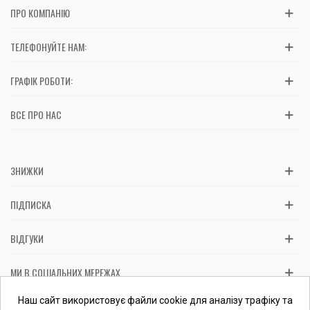
ПРО КОМПАНІЮ
ТЕЛЕФОНУЙТЕ НАМ:
ГРАФІК РОБОТИ:
ВСЕ ПРО НАС
ЗНИЖКИ
ПІДПИСКА
ВІДГУКИ
МИ В СОЦІАЛЬНИХ МЕРЕЖАХ
Вас обслуговує: ФОП Косташ С.І., номер запису в ЄДР 2 673 000
Наш сайт використовує файли cookie для аналізу трафіку та
0000 057597 від 06.01.2017.
Перевірити ФОП