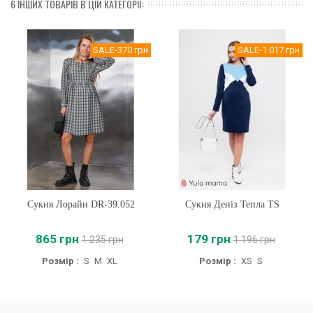
6 ІНШИХ ТОВАРІВ В ЦІЙ КАТЕГОРІЇ:
SALE
-370 грн
SALE
-1 017 грн
Сукня Лорайн DR-39.052
Сукня Деніз Тепла TS
865 грн
179 грн
1 235 грн
1 196 грн
Розмір :
S
M
XL
Розмір :
XS
S