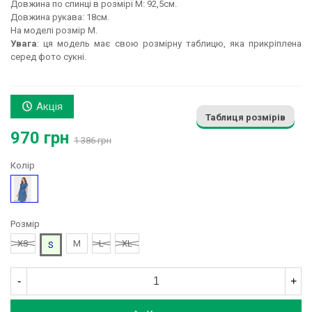
Довжина по спинці в розмірі М: 92,5см.
Довжина рукава: 18см.
На моделі розмір М.
Увага
: ця модель має свою розмірну таблицю, яка прикріплена
серед фото сукні.
Акція
Таблиця розмірів
970 грн
1 386 грн
Колір
Синій
Розмір
XS
M
L
XL
S
-
+