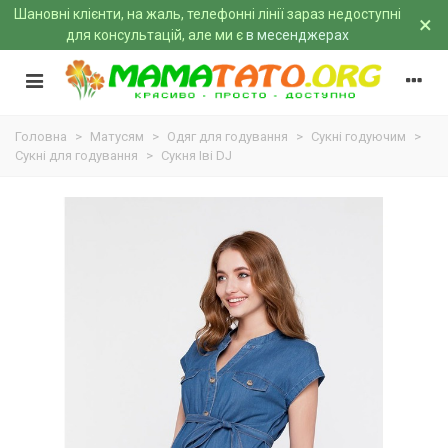
Шановні клієнти, на жаль, телефонні лінії зараз недоступні
×
для консультацій, але ми є
в месенджерах
Головна
>
Матусям
>
Одяг для годування
>
Сукні годуючим
>
Сукні для годування
>
Сукня Іві DJ