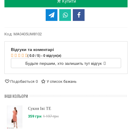
Купити
Код:
MA0405UM8102
Відгуки та коментарі
( 0.0 / 5) - 0 відгук(и)
Будьте першим, хто залишить тут відгук
Подобається
0
У список бажань
ІНШІ КОЛЬОРИ
Сукня Іві TE
359 грн
1 197 грн