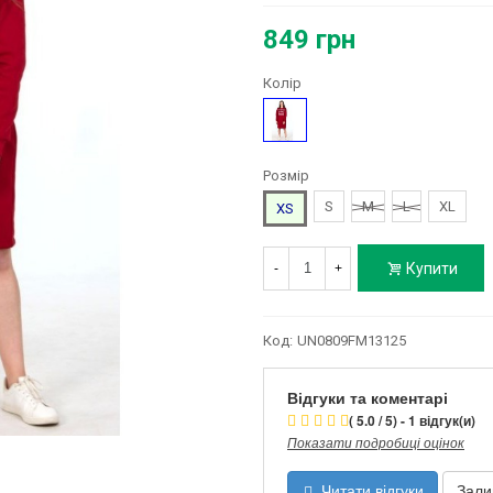
849 грн
Колір
Бордовий
Розмір
S
M
L
XL
XS
Купити
-
+
Код:
UN0809FM13125
Відгуки та коментарі
( 5.0 / 5) - 1 відгук(и)
Показати подробиці оцінок
Читати відгуки
Зали