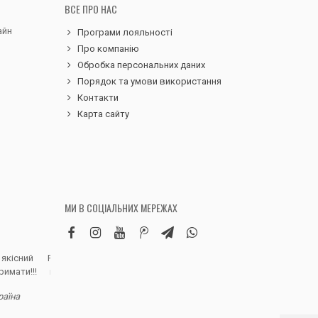
ВСЕ ПРО НАС
айн
Програми лояльності
Про компанію
Обробка персональних даних
Порядок та умови використання
Контакти
Карта сайту
МИ В СОЦІАЛЬНИХ МЕРЕЖАХ
 якісний
Робила замовлення дитячих вельветових
Чудовий сервіс, 
римати!!!
штанів. Дуже вдячна магазину, доставка
надіслали замовле
швидка, якість виробу висока, розмір
раїна
відповідно до наданої магазином сітки.
Полинa Г. - В
Дитина задоволена, а це головне)