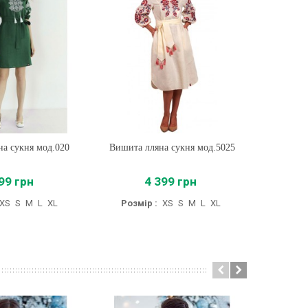
на сукня мод.5025
пити
Вишита сукня мод.5033
Купити
399 грн
3 999 грн
:
XS
S
M
L
XL
Розмір :
XS
S
M
L