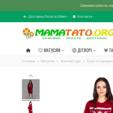
Шановні клієнти, на
Доставка/Оплата/Обмін
Контакти
МАТУСЯМ
ДІТВОРІ
Т
Головна
>
Матусям
>
Жіночий одяг
>
Сукні та сарафа