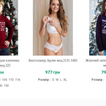
ен мод.2131 1465
Жіночий світшот Різдвяне Диво
Купити
Чоловічий с
Ку
мод.585
 грн
799 грн
S
M
L
XL
Розмір :
XS
S
M
L
XL
Розмі