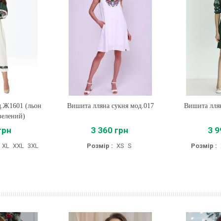
сукня мод.017
Вишита лляна сукня мод.020
Купити
Вишита лля
Ку
 грн
3 999 грн
4 
:
XS
S
Розмір :
XS
S
M
L
XL
Розмір 