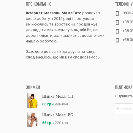
ПРО КОМПАНІЮ
ТЕЛЕФОНУ
Інтернет-магазин МамаТато
розпочав
0800 
свою роботу в 2015 році і, поступово
+38 0
змінюючись та зростаючи, продовжує
докладати максимум зусиль, аби Ви, наші
+38 0
дорогі клієнти, залишались задоволеними
+38 0
нашою роботою!
Заходьте до нас, як до друзів на каву,
сподіваємось, що ми Вам сподобаємось!
ЗНИЖКИ
ПІДПИСКА
Підпишіть
Шапка Моллі CH
66 грн
220 грн
Шапка Моллі BG
66 грн
220 грн