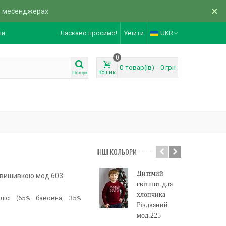
×
в месенджерах
ли
Ласкаво просимо!
Увійти
UKR
0
0
товар(ів)
-
0 грн
Кошик
Пошук
ІНШІ КОЛЬОРИ
Дитячий
Дитяча сукня
з вишивкою мод.603:
світшот для
з вишивкою
хлопчика
мод.249
ісі (65% бавовна, 35%
Різдвяний
599 грн
мод.225