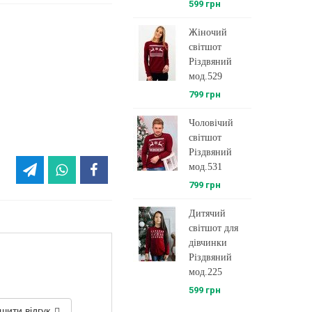
599 грн
Жіночий
світшот
Різдвяний
мод.529
799 грн
Чоловічий
світшот
Різдвяний
мод.531
799 грн
Дитячий
світшот для
дівчинки
Різдвяний
мод.225
599 грн
шити відгук