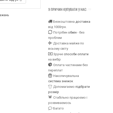
9 ПРИЧИН КУПУВАТИ У НАС:
бажань
Безкоштовна
доставка
від 1000грн.
Потрібен
обмін
- без
проблем
Доставка майже по
всьому світу
Зручні
способи оплати
на вибір
Оплата частинами без
переплат
Накопичувальна
система знижок
Допомагаємо
підібрати
розмір
Стабільно працюємо і
розвиваємось
Багато