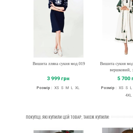
я мод.019
Вишита сукня мод.Ж1601 (льон
Купити
Вишита лляна 
Купити
вершковий, зелений)
н
5 700 грн
3 360
M
L
XL
Розмір :
XS
S
L
XL
XXL
3XL
Розмір 
4XL
ПОКУПЦІ, ЯКІ КУПИЛИ ЦЕЙ ТОВАР, ТАКОЖ КУПИЛИ: