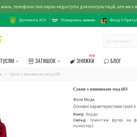
 жаль, телефонні лінії зараз недоступні для консультацій, але ми є
Допомога ЗСУ
Повернись живим
Фонд С.Приту
Hot
АТУСЯМ
ЗАТИШОК
ЗНИЖКИ
БЛОГ
ни
>
Сукня з вишивкою мод.603
Сукня з вишивкою мод.603
Фолк Мода
Основні характеристики сукні 
Колір:
бордо.
Склад:
трикотаж футер на фл
поліестер).