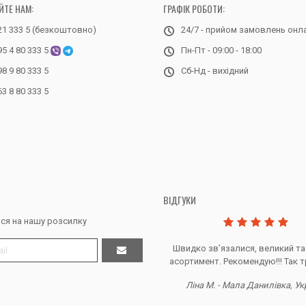
ЙТЕ НАМ:
ГРАФІК РОБОТИ:
21 333 5 (безкоштовно)
24/7 - прийом замовлень онл
95 4 80 333 5
Пн-Пт - 09:00 - 18:00
98 9 80 333 5
Сб-Нд - вихідний
63 8 80 333 5
ВІДГУКИ
ся на нашу розсилку
Дякую за все, продавець супер.
Швидко звʼязалися, великий та
асортимент. Рекомендую!!! Так т
Тетяна Ж. - Кривий ріг, Україна
Ліна М. - Мала Данилівка, Ук