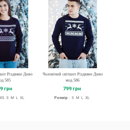
вітшот Різдвяне Диво
пити
Трусики мод.580 Айворі
Купити
мод.586
799 грн
475 грн
р :
S
M
L
XL
Розмір :
XS
S
M
L
XL