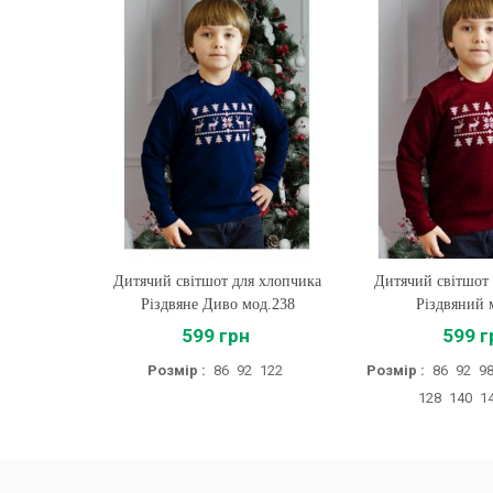
ля хлопчика
Дитячий світшот для хлопчика
Купити
Бюстгальтер Арл
Купити
мод.238
Різдвяний мод.225
н
599 грн
977
2
122
Розмір :
86
92
98
104
110
116
Розмір :
128
140
146
152