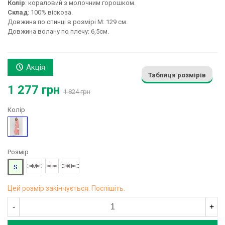
Колір
: кораловий з молочним горошком.
Склад
: 100% віскоза.
Довжина по спинці в розмірі М: 129 см.
Довжина волану по плечу: 6,5см.
Акція
Таблиця розмірів
1 277 грн
1 824 грн
Колір
Корал
Розмір
M
L
XL
S
Цей розмір закінчується. Поспішіть.
-
+