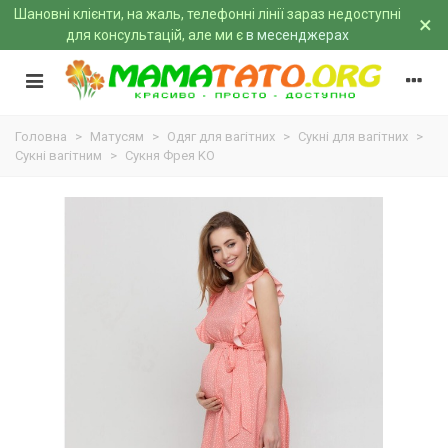
Шановні клієнти, на жаль, телефонні лінії зараз недоступні
×
для консультацій, але ми є
в месенджерах
Головна
>
Матусям
>
Одяг для вагітних
>
Сукні для вагітних
>
Сукні вагітним
>
Сукня Фрея KO