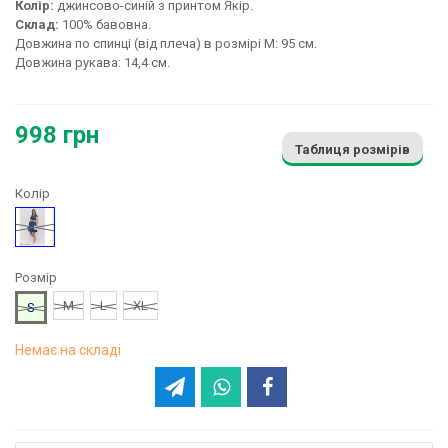
Колір:
джинсово-синій з принтом Якір.
Склад:
100% бавовна.
Довжина по спинці (від плеча) в розмірі М: 95 см.
Довжина рукава: 14,4 см.
998 грн
Таблиця розмірів
Колір
Синій
Розмір
M
L
XL
S
Немає на складі