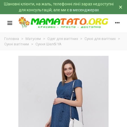
Шановні клієнти, на жаль, телефонні лінії зараз недоступні
×
для консультацій, але ми є
в месенджерах
Головна
>
Матусям
>
Одяг для вагітних
>
Сукні для вагітних
>
Сукні вагітним
>
Сукня Шелбі YA