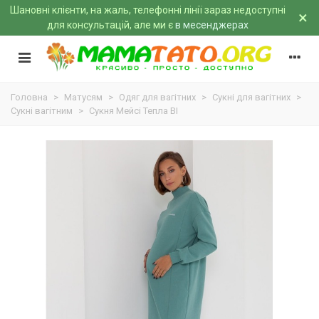
Шановні клієнти, на жаль, телефонні лінії зараз недоступні
×
для консультацій, але ми є
в месенджерах
Головна
>
Матусям
>
Одяг для вагітних
>
Сукні для вагітних
>
Сукні вагітним
>
Сукня Мейсі Тепла BI