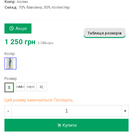
Колір:
полин.
Склад:
70% бавовна, 30% поліестер.
Акція
Таблиця розмірів
1 250 грн
1 786 грн
Колір
Бірюзовий
Розмір
M
L
XL
S
Цей розмір закінчується. Поспішіть.
-
+
Купити