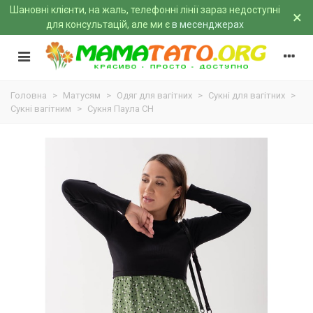
Шановні клієнти, на жаль, телефонні лінії зараз недоступні
×
для консультацій, але ми є
в месенджерах
Головна
>
Матусям
>
Одяг для вагітних
>
Сукні для вагітних
>
Сукні вагітним
>
Сукня Паула CH