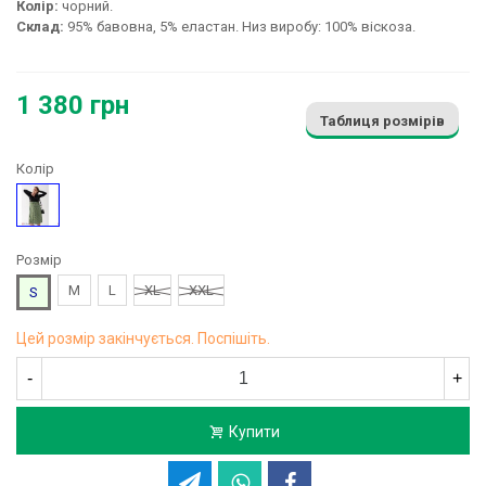
Колір:
чорний.
Склад:
95% бавовна, 5% еластан. Низ виробу: 100% віскоза.
1 380 грн
Таблиця розмірів
Колір
Чорний
Розмір
M
L
XL
XXL
S
Цей розмір закінчується. Поспішіть.
-
+
Купити