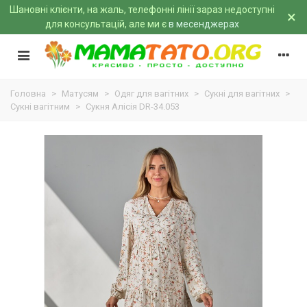
Шановні клієнти, на жаль, телефонні лінії зараз недоступні
×
для консультацій, але ми є
в месенджерах
Головна
>
Матусям
>
Одяг для вагітних
>
Сукні для вагітних
>
Сукні вагітним
>
Сукня Алісія DR-34.053