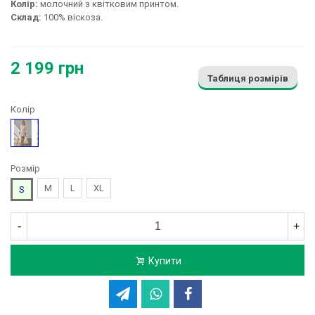
Колір:
молочний з квітковим принтом.
Склад:
100% віскоза.
2 199 грн
Таблиця розмірів
Колір
Малюнок
Розмір
M
L
XL
S
-
+
Купити