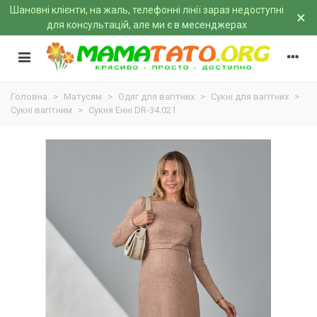
Шановні клієнти, на жаль, телефонні лінії зараз недоступні
×
для консультацій, але ми є
в месенджерах
Головна
>
Матусям
>
Одяг для вагітних
>
Сукні для вагітних
>
Сукні вагітним
>
Сукня Енні DR-34.021