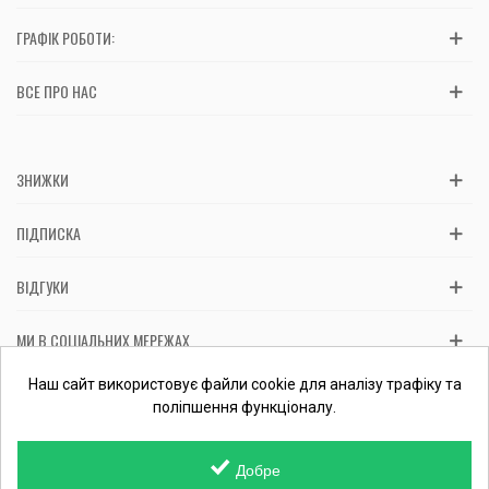
ГРАФІК РОБОТИ:
ВСЕ ПРО НАС
ЗНИЖКИ
ПІДПИСКА
ВІДГУКИ
МИ В СОЦІАЛЬНИХ МЕРЕЖАХ
Вас обслуговує: ФОП Косташ С.І., номер запису в ЄДР 2 673 000
Наш сайт використовує файли cookie для аналізу трафіку та
0000 057597 від 06.01.2017.
Перевірити ФОП
поліпшення функціоналу.
Добре