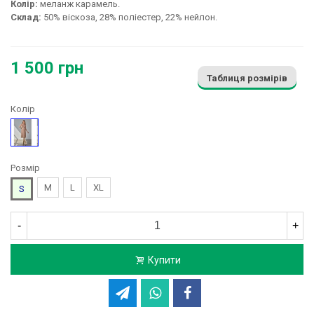
Колір:
меланж карамель.
Склад:
50% віскоза, 28% поліестер, 22% нейлон.
1 500 грн
Таблиця розмірів
Колір
Бежевий
Розмір
M
L
XL
S
-
+
Купити