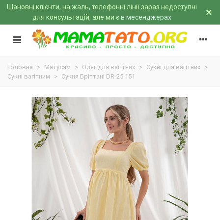
Шановні клієнти, на жаль, телефонні лінії зараз недоступні
×
для консультацій, але ми є
в месенджерах
Головна
>
Матусям
>
Одяг для вагітних
>
Сукні для вагітних
>
Сукні вагітним
>
Сукня Бріттані DR-25.151