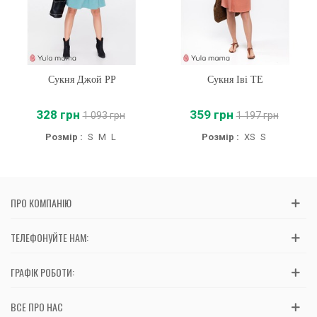
Сукня Джой PP
Сукня Іві TE
328 грн
359 грн
1 093 грн
1 197 грн
Розмір :
S
M
L
Розмір :
XS
S
ПРО КОМПАНІЮ
ТЕЛЕФОНУЙТЕ НАМ:
ГРАФІК РОБОТИ:
ВСЕ ПРО НАС