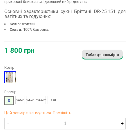
приховані блискавки. Ідеальний вибір для літа.
Основні характеристики сукні Бріттані DR-25.151 для
вагітних та годуючих:
Колір:
жовтий.
Склад:
100% бавовна.
1 800 грн
Таблиця розмірів
Колір
Жовтий
Розмір
M
L
XL
XXL
S
Цей розмір закінчується. Поспішіть.
-
+