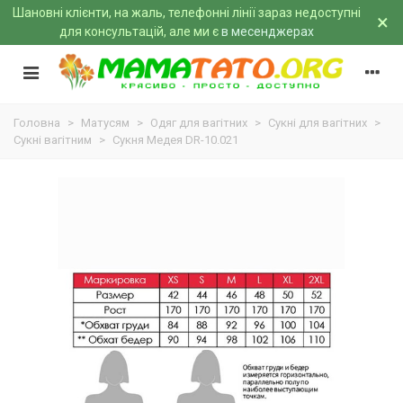
Шановні клієнти, на жаль, телефонні лінії зараз недоступні
×
для консультацій, але ми є
в месенджерах
Головна
>
Матусям
>
Одяг для вагітних
>
Сукні для вагітних
>
Сукні вагітним
>
Сукня Медея DR-10.021