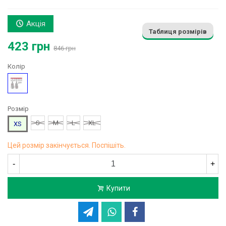
Акція
Таблиця розмірів
423 грн
846 грн
Колір
Синій
Розмір
S
M
L
XL
XS
Цей розмір закінчується. Поспішіть.
-
+
Купити