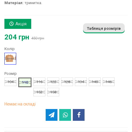
Матеріал:
тринитка.
Акція
Таблиця розмірів
204 грн
450 грн
Колір
Бежевий
Розмір
104
116
122
128
134
140
146
110
152
158
Немає на складі