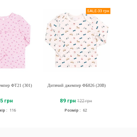
SALE
-33 грн
мпер ФТ21 (301)
ти
Дитячий джемпер ФБ826 (20B)
Купити
Дитячий
5 грн
89 грн
122 грн
ір :
116
Розмір :
62
Розм