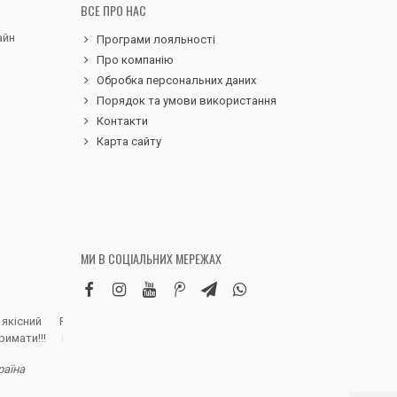
ВСЕ ПРО НАС
айн
Програми лояльності
Про компанію
Обробка персональних даних
Порядок та умови використання
Контакти
Карта сайту
МИ В СОЦІАЛЬНИХ МЕРЕЖАХ
 якісний
Робила замовлення дитячих вельветових
Чудовий сервіс, 
римати!!!
штанів. Дуже вдячна магазину, доставка
надіслали замовле
швидка, якість виробу висока, розмір
раїна
відповідно до наданої магазином сітки.
Полинa Г. - В
Дитина задоволена, а це головне)