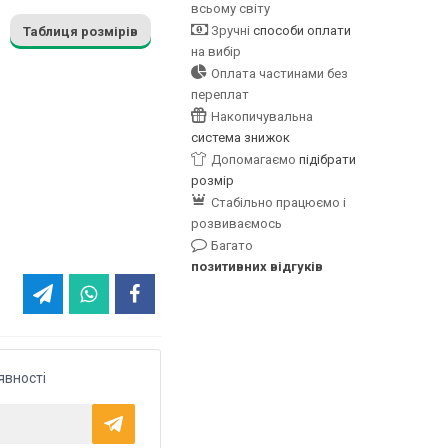
всьому світу
Зручні
способи оплати
Таблиця розмірів
на вибір
Оплата частинами без
переплат
Накопичувальна
система знижок
Допомагаємо
підібрати
розмір
Стабільно працюємо і
розвиваємось
Багато
позитивних відгуків
явності