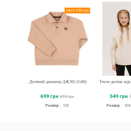
SALE
-250 грн
Дитячий джемпер ДЖ362 (G00)
Купити
Тепле дитяче худ
Купити
699 грн
549 грн
949 грн
Розмір :
152
Розмір :
104