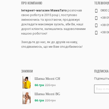
ПРО КОМПАНІЮ
ТЕЛЕФОНУ
Інтернет-магазин МамаТато
розпочав
0800 
свою роботу в 2015 році і, поступово
+38 0
змінюючись та зростаючи, продовжує
докладати максимум зусиль, аби Ви, наші
+38 0
дорогі клієнти, залишались задоволеними
+38 0
нашою роботою!
Заходьте до нас, як до друзів на каву,
сподіваємось, що ми Вам сподобаємось!
ЗНИЖКИ
ПІДПИСКА
Підпишіть
Шапка Моллі CH
66 грн
220 грн
Шапка Моллі BG
66 грн
220 грн