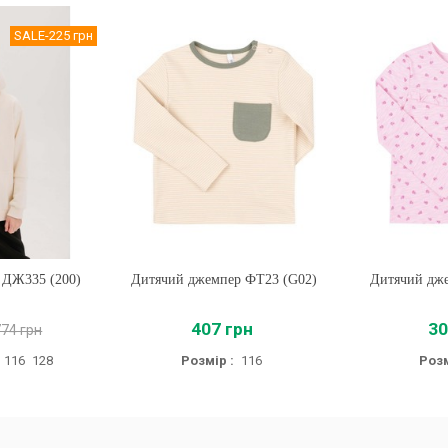
SALE
-225 грн
і ДЖ335 (200)
Дитячий джемпер ФТ23 (G02)
Купити
Дитячий дже
Купи
407 грн
30
774 грн
116
128
Розмір :
116
Розм