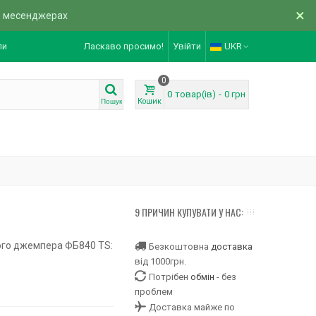
×
в месенджерах
ли
Ласкаво просимо!
Увійти
UKR
0
0
товар(ів)
-
0 грн
Кошик
Пошук
9 ПРИЧИН КУПУВАТИ У НАС:
ого джемпера ФБ840 TS:
Безкоштовна
доставка
від 1000грн.
Потрібен
обмін
- без
проблем
Доставка майже по