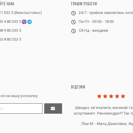
ЙТЕ НАМ:
ГРАФІК РОБОТИ:
21 333 5 (безкоштовно)
24/7 - прийом замовлень онл
95 4 80 333 5
Пн-Пт - 09:00 - 18:00
98 9 80 333 5
Сб-Нд - вихідний
63 8 80 333 5
ВІДГУКИ
ся на нашу розсилку
Дякую за все, продавець супер.
Швидко звʼязалися, великий та
асортимент. Рекомендую!!! Так т
Тетяна Ж. - Кривий ріг, Україна
Ліна М. - Мала Данилівка, Ук