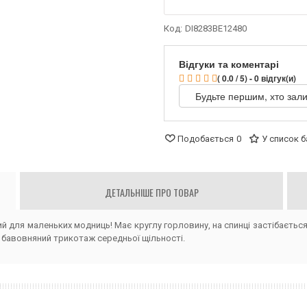
Код:
DI8283BE12480
Відгуки та коментарі
( 0.0 / 5) - 0 відгук(и)
Будьте першим, хто зали
Подобається
0
У список 
ДЕТАЛЬНІШЕ ПРО ТОВАР
й для маленьких модниць! Має круглу горловину, на спинці застібається
бавовняний трикотаж середньої щільності.