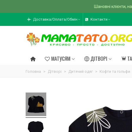
Шановні клієнти, на
Доставка/Оплата/Обмін
Контакти
МАТУСЯМ
ДІТВОРІ
Т
Головна
>
Дітворі
>
Дитячий одяг
>
Кофти та гольфи