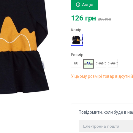
Акція
126 грн
285 грн
Колір
Синій
Розмір
80
92
98
86
У цьому розмірі товар відсутній
Повідомити, коли буде в на