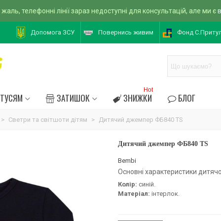
 жаль, телефонні лінії зараз недоступні для консультацій, але ми є
Допомога ЗСУ
Повернись живим
Фонд С.Приту
Hot
АТУСЯМ
ЗАТИШОК
ЗНИЖКИ
БЛОГ
>
Светри та світшоти дітям
>
Дитячий джемпер ФБ840 TS
Дитячий джемпер ФБ840 TS
Bembi
Основні характеристики дитяч
Колір:
синій.
Матеріал:
інтерлок.